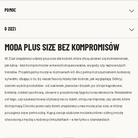
POMOC
O ZIZZI
MODA PLUS SIZE BEZ KOMPROMISÓW
W Zizzi znajdziesz odzież plus size dla kobiet, które chcą ubierać się dokładnie tak,
jak lubią – bez kompromisów w kwestii dopasowania, wygody czy najnowszych
trendów. Projektujemy modę w rozmiarach 40-64 z pełnym zrozumieniem kobiecej
sylwetki, dbając o to, by nasze fasony leżały tak dobrze, jak wyglądają. Odkryj
szeroki wybór produktów: od sukienek, jeansów i bluzek, po stroje kąpielowe,
bieliznę, odzież sportową, obuwie o poszerzonej tęgości oraz akcesoria. Niezależnie
od tego, czy szukasz nowej stylizacji na co dzień, stroju na imprezę, czy ubrań, które
dotrzymają Ci kroku przez cały dzień, znajdziesz u nas modę plus size, w której
poczujesz się w pełni sobą. Kupuj swoje ulubione modele online i odkryj modę
stworzoną z myślą o kobiecych kształtach – a nie tylko o standardach.