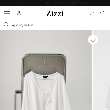
BEZPŁATNA
DOSTAWA OD 59 ZŁ *
Menu