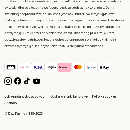
trendów. Projektujemy modę w rozmiarach 40-64 z pełnym zrozumieniem kobiecej
sylwetki, dbając o to, by nasze fasony leżały tak dobrze, jak wyglądają. Odkryj
szeroki wybór produktów: od sukienek, jeansów i bluzek, po stroje kąpielowe,
bieliznę, odzież sportową, obuwie o poszerzonej tęgości oraz akcesoria. Niezależnie
od tego, czy szukasz nowej stylizacji na co dzień, stroju na imprezę, czy ubrań, które
dotrzymają Ci kroku przez cały dzień, znajdziesz u nas modę plus size, w której
poczujesz się w pełni sobą. Kupuj swoje ulubione modele online i odkryj modę
stworzoną z myślą o kobiecych kształtach – a nie tylko o standardach.
Ochrona danych osobowych
Ogólne warunki handlowe
Polityka cookies
Sitemap
© Zizzi Fashion 1999-2026