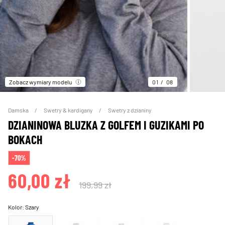
Zobacz wymiary modelu
01
08
Damska
Swetry & kardigany
Swetry z dzianiny
DZIANINOWA BLUZKA Z GOLFEM I GUZIKAMI PO
BOKACH
-70%
60,00 zł
199,99 zł
Kolor:
Szary