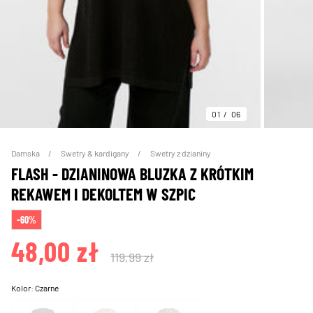
01
06
Damska
Swetry & kardigany
Swetry z dzianiny
FLASH - DZIANINOWA BLUZKA Z KRÓTKIM
REKAWEM I DEKOLTEM W SZPIC
-60%
48,00 zł
119,99 zł
Kolor:
Czarne