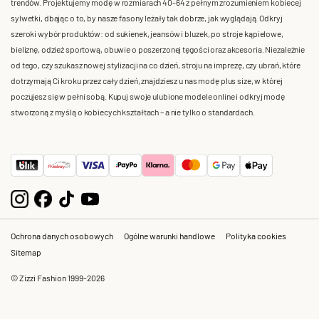
trendów. Projektujemy modę w rozmiarach 40-64 z pełnym zrozumieniem kobiecej
sylwetki, dbając o to, by nasze fasony leżały tak dobrze, jak wyglądają. Odkryj
szeroki wybór produktów: od sukienek, jeansów i bluzek, po stroje kąpielowe,
bieliznę, odzież sportową, obuwie o poszerzonej tęgości oraz akcesoria. Niezależnie
od tego, czy szukasz nowej stylizacji na co dzień, stroju na imprezę, czy ubrań, które
dotrzymają Ci kroku przez cały dzień, znajdziesz u nas modę plus size, w której
poczujesz się w pełni sobą. Kupuj swoje ulubione modele online i odkryj modę
stworzoną z myślą o kobiecych kształtach – a nie tylko o standardach.
Ochrona danych osobowych
Ogólne warunki handlowe
Polityka cookies
Sitemap
© Zizzi Fashion 1999-2026