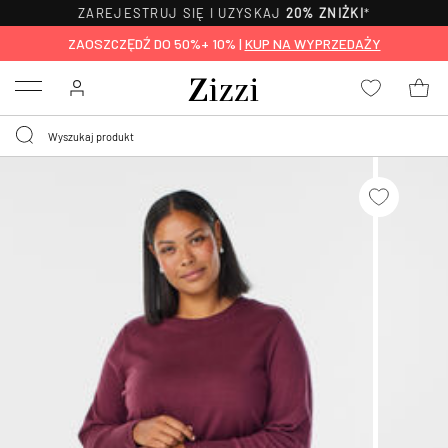
ZAREJESTRUJ SIĘ I UZYSKAJ
20% ZNIŻKI
*
ZAOSZCZĘDŹ DO 50%+ 10% |
KUP NA WYPRZEDAŻY
Menu