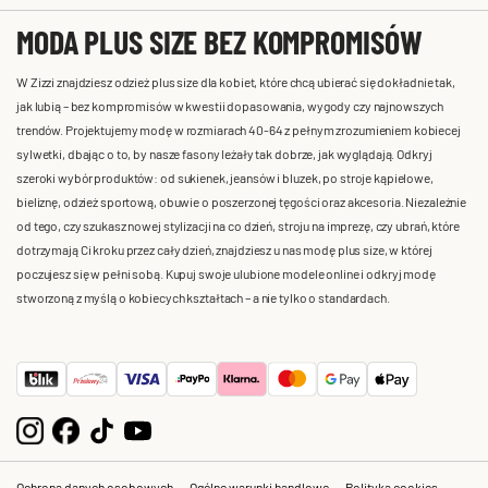
MODA PLUS SIZE BEZ KOMPROMISÓW
W Zizzi znajdziesz odzież plus size dla kobiet, które chcą ubierać się dokładnie tak,
jak lubią – bez kompromisów w kwestii dopasowania, wygody czy najnowszych
trendów. Projektujemy modę w rozmiarach 40-64 z pełnym zrozumieniem kobiecej
sylwetki, dbając o to, by nasze fasony leżały tak dobrze, jak wyglądają. Odkryj
szeroki wybór produktów: od sukienek, jeansów i bluzek, po stroje kąpielowe,
bieliznę, odzież sportową, obuwie o poszerzonej tęgości oraz akcesoria. Niezależnie
od tego, czy szukasz nowej stylizacji na co dzień, stroju na imprezę, czy ubrań, które
dotrzymają Ci kroku przez cały dzień, znajdziesz u nas modę plus size, w której
poczujesz się w pełni sobą. Kupuj swoje ulubione modele online i odkryj modę
stworzoną z myślą o kobiecych kształtach – a nie tylko o standardach.
Ochrona danych osobowych
Ogólne warunki handlowe
Polityka cookies