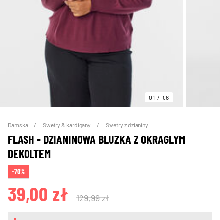
01
06
Damska
Swetry & kardigany
Swetry z dzianiny
FLASH - DZIANINOWA BLUZKA Z OKRAGLYM
DEKOLTEM
-70%
39,00 zł
129,99 zł