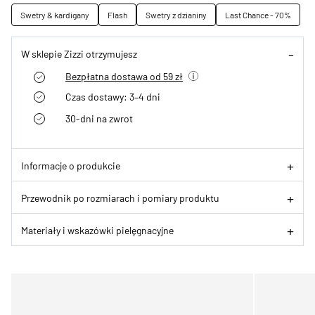
Swetry & kardigany
Flash
Swetry z dzianiny
Last Chance - 70%
W sklepie Zizzi otrzymujesz
Bezpłatna dostawa od 59 zł
Czas dostawy: 3–4 dni
30-dni na zwrot
Informacje o produkcie
Przewodnik po rozmiarach i pomiary produktu
Materiały i wskazówki pielęgnacyjne