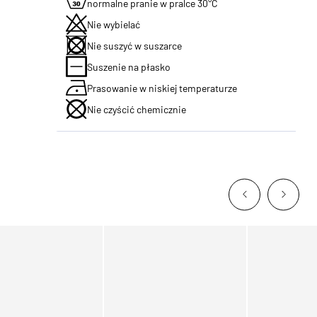
normalne pranie w pralce 30°C
Nie wybielać
Nie suszyć w suszarce
Suszenie na płasko
Prasowanie w niskiej temperaturze
Nie czyścić chemicznie