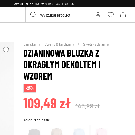
WYMIEŃ ZA DARMO
W CIĄGU 30 DNI
Damska
Swetry & kardigany
Swetry z dzianiny
DZIANINOWA BLUZKA Z
OKRAGLYM DEKOLTEM I
WZOREM
-25%
109,49 zł
145,99 zł
Kolor:
Niebieskie