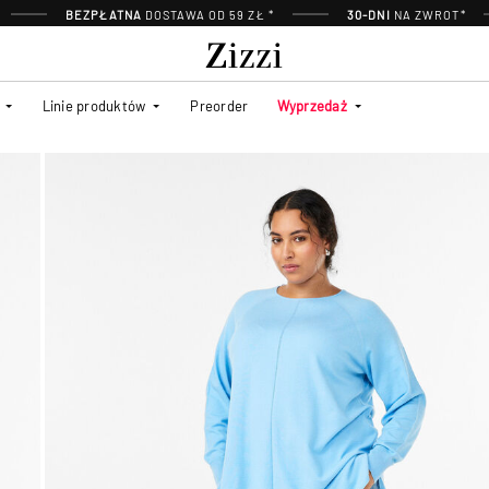
BEZPŁATNA
DOSTAWA OD 59 ZŁ *
30-DNI
NA ZWROT*
Linie produktów
Preorder
Wyprzedaż