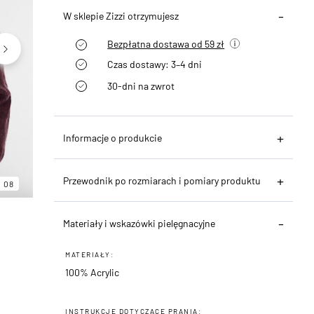
W sklepie Zizzi otrzymujesz
Bezpłatna dostawa od 59 zł
Czas dostawy: 3–4 dni
30-dni na zwrot
Informacje o produkcie
06
08
Przewodnik po rozmiarach i pomiary produktu
08
Materiały i wskazówki pielęgnacyjne
MATERIAŁY:
100% Acrylic
INSTRUKCJE DOTYCZĄCE PRANIA: