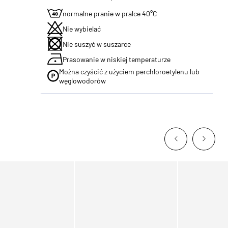
normalne pranie w pralce 40°C
Nie wybielać
Nie suszyć w suszarce
Prasowanie w niskiej temperaturze
Można czyścić z użyciem perchloroetylenu lub
węglowodorów