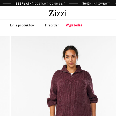
BEZPŁATNA
DOSTAWA OD 59 ZŁ *
30-DNI
NA ZWROT*
Linie produktów
Preorder
Wyprzedaż