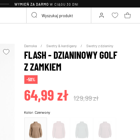
WYMIEŃ ZA DARMO
W CIĄGU 30 DNI
Damska
Swetry & kardigany
Swetry z dzianiny
FLASH - DZIANINOWY GOLF
Z ZAMKIEM
-50%
64,99 zł
129,99 zł
Kolor:
Czerwony