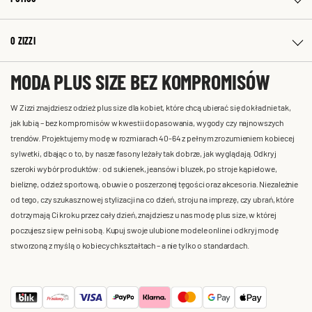
O ZIZZI
MODA PLUS SIZE BEZ KOMPROMISÓW
W Zizzi znajdziesz odzież plus size dla kobiet, które chcą ubierać się dokładnie tak,
jak lubią – bez kompromisów w kwestii dopasowania, wygody czy najnowszych
trendów. Projektujemy modę w rozmiarach 40-64 z pełnym zrozumieniem kobiecej
sylwetki, dbając o to, by nasze fasony leżały tak dobrze, jak wyglądają. Odkryj
szeroki wybór produktów: od sukienek, jeansów i bluzek, po stroje kąpielowe,
bieliznę, odzież sportową, obuwie o poszerzonej tęgości oraz akcesoria. Niezależnie
od tego, czy szukasz nowej stylizacji na co dzień, stroju na imprezę, czy ubrań, które
dotrzymają Ci kroku przez cały dzień, znajdziesz u nas modę plus size, w której
poczujesz się w pełni sobą. Kupuj swoje ulubione modele online i odkryj modę
stworzoną z myślą o kobiecych kształtach – a nie tylko o standardach.