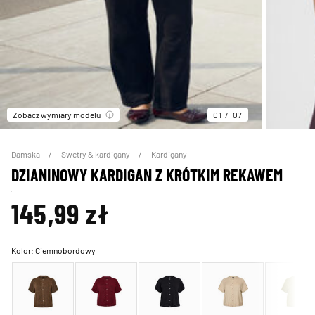
Zobacz wymiary modelu
01
07
Damska
Swetry & kardigany
Kardigany
DZIANINOWY KARDIGAN Z KRÓTKIM REKAWEM
145,99 zł
Kolor:
Ciemnobordowy