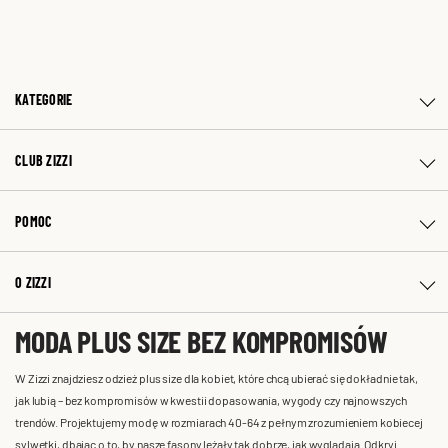
KATEGORIE
CLUB ZIZZI
POMOC
O ZIZZI
MODA PLUS SIZE BEZ KOMPROMISÓW
W Zizzi znajdziesz odzież plus size dla kobiet, które chcą ubierać się dokładnie tak,
jak lubią – bez kompromisów w kwestii dopasowania, wygody czy najnowszych
trendów. Projektujemy modę w rozmiarach 40-64 z pełnym zrozumieniem kobiecej
sylwetki, dbając o to, by nasze fasony leżały tak dobrze, jak wyglądają. Odkryj