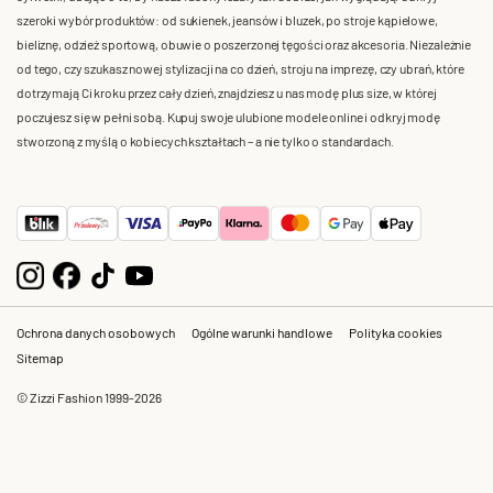
szeroki wybór produktów: od sukienek, jeansów i bluzek, po stroje kąpielowe,
bieliznę, odzież sportową, obuwie o poszerzonej tęgości oraz akcesoria. Niezależnie
od tego, czy szukasz nowej stylizacji na co dzień, stroju na imprezę, czy ubrań, które
dotrzymają Ci kroku przez cały dzień, znajdziesz u nas modę plus size, w której
poczujesz się w pełni sobą. Kupuj swoje ulubione modele online i odkryj modę
stworzoną z myślą o kobiecych kształtach – a nie tylko o standardach.
Ochrona danych osobowych
Ogólne warunki handlowe
Polityka cookies
Sitemap
© Zizzi Fashion 1999-2026