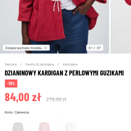
Zobacz wymiary modelu
01
07
Damska
Swetry & kardigany
Kardigany
DZIANINOWY KARDIGAN Z PERLOWYMI GUZIKAMI
-70%
84,00 zł
279,99 zł
Kolor:
Czerwony