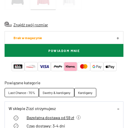
Znajdź swój rozmiar
Brak w magazynie
POWIADOM MNIE
Powiązane kategorie
Last Chance - 70%
Swetry & kardigany
Kardigany
W sklepie Zizzi otrzymujesz
Bezpłatna dostawa od 59 zł
Czas dostawy: 3–4 dni