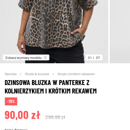
Zobacz wymiary modelu
01
07
Damska
Bluzki & koszule
Bluzki z krótkim rękawem
DZINSOWA BLUZKA W PANTERKE Z
KOLNIERZYKIEM I KRÓTKIM REKAWEM
-70%
90,00 zł
299,99 zł
Kolor:
Brązowy