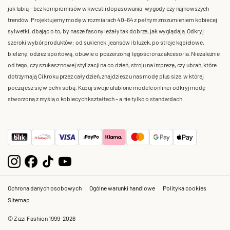
jak lubią – bez kompromisów w kwestii dopasowania, wygody czy najnowszych
trendów. Projektujemy modę w rozmiarach 40-64 z pełnym zrozumieniem kobiecej
sylwetki, dbając o to, by nasze fasony leżały tak dobrze, jak wyglądają. Odkryj
szeroki wybór produktów: od sukienek, jeansów i bluzek, po stroje kąpielowe,
bieliznę, odzież sportową, obuwie o poszerzonej tęgości oraz akcesoria. Niezależnie
od tego, czy szukasz nowej stylizacji na co dzień, stroju na imprezę, czy ubrań, które
dotrzymają Ci kroku przez cały dzień, znajdziesz u nas modę plus size, w której
poczujesz się w pełni sobą. Kupuj swoje ulubione modele online i odkryj modę
stworzoną z myślą o kobiecych kształtach – a nie tylko o standardach.
Ochrona danych osobowych
Ogólne warunki handlowe
Polityka cookies
Sitemap
© Zizzi Fashion 1999-2026