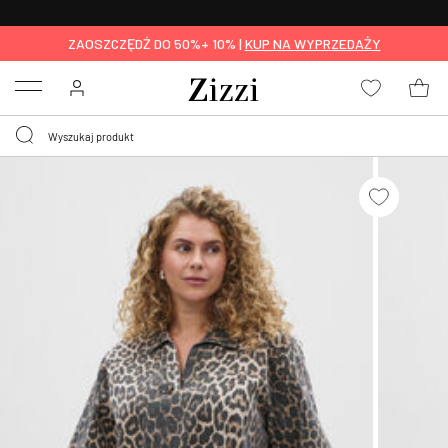
BEZPŁATNA
DOSTAWA OD 59 ZŁ *
ZAOSZCZĘDŹ DO 50%+ 10% |
KUP NA WYPRZEDAŻY
Menu