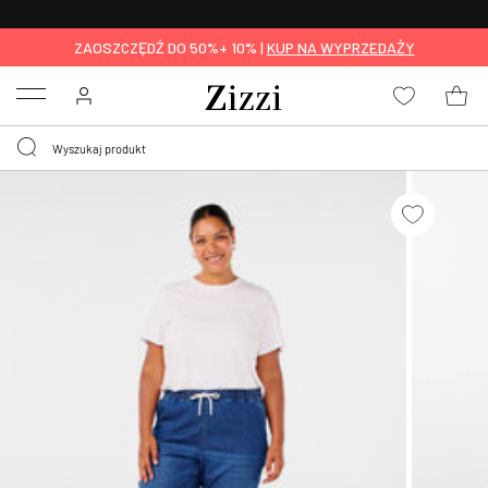
BEZPŁATNA
DOSTAWA OD 59 ZŁ *
ZAOSZCZĘDŹ DO 50%+ 10% |
KUP NA WYPRZEDAŻY
Menu