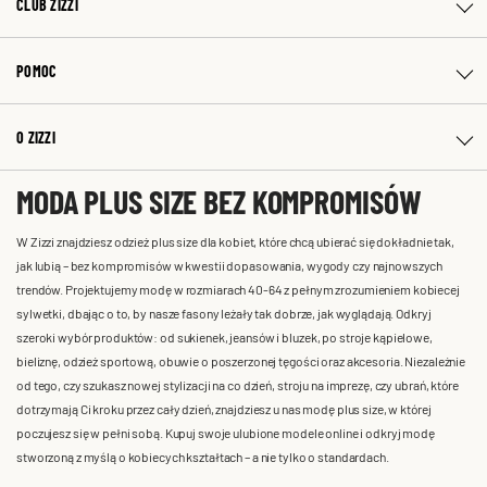
CLUB ZIZZI
POMOC
O ZIZZI
MODA PLUS SIZE BEZ KOMPROMISÓW
W Zizzi znajdziesz odzież plus size dla kobiet, które chcą ubierać się dokładnie tak,
jak lubią – bez kompromisów w kwestii dopasowania, wygody czy najnowszych
trendów. Projektujemy modę w rozmiarach 40-64 z pełnym zrozumieniem kobiecej
sylwetki, dbając o to, by nasze fasony leżały tak dobrze, jak wyglądają. Odkryj
szeroki wybór produktów: od sukienek, jeansów i bluzek, po stroje kąpielowe,
bieliznę, odzież sportową, obuwie o poszerzonej tęgości oraz akcesoria. Niezależnie
od tego, czy szukasz nowej stylizacji na co dzień, stroju na imprezę, czy ubrań, które
dotrzymają Ci kroku przez cały dzień, znajdziesz u nas modę plus size, w której
poczujesz się w pełni sobą. Kupuj swoje ulubione modele online i odkryj modę
stworzoną z myślą o kobiecych kształtach – a nie tylko o standardach.