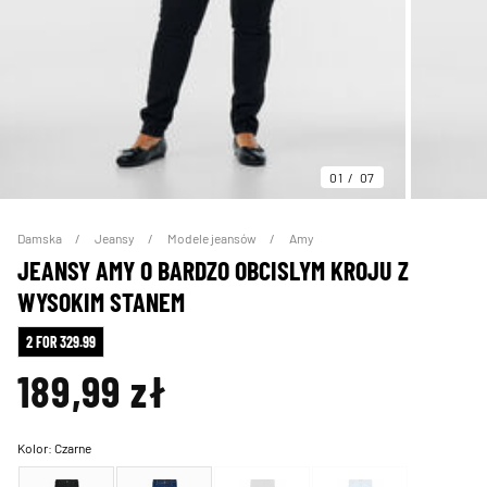
01
07
Damska
Jeansy
Modele jeansów
Amy
JEANSY AMY O BARDZO OBCISLYM KROJU Z
WYSOKIM STANEM
2 FOR 329.99
189,99 zł
Kolor:
Czarne