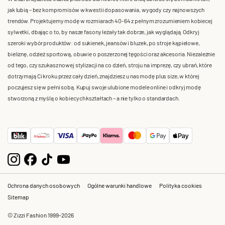
jak lubią – bez kompromisów w kwestii dopasowania, wygody czy najnowszych
trendów. Projektujemy modę w rozmiarach 40-64 z pełnym zrozumieniem kobiecej
sylwetki, dbając o to, by nasze fasony leżały tak dobrze, jak wyglądają. Odkryj
szeroki wybór produktów: od sukienek, jeansów i bluzek, po stroje kąpielowe,
bieliznę, odzież sportową, obuwie o poszerzonej tęgości oraz akcesoria. Niezależnie
od tego, czy szukasz nowej stylizacji na co dzień, stroju na imprezę, czy ubrań, które
dotrzymają Ci kroku przez cały dzień, znajdziesz u nas modę plus size, w której
poczujesz się w pełni sobą. Kupuj swoje ulubione modele online i odkryj modę
stworzoną z myślą o kobiecych kształtach – a nie tylko o standardach.
Ochrona danych osobowych
Ogólne warunki handlowe
Polityka cookies
Sitemap
© Zizzi Fashion 1999-2026