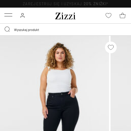
ZAREJESTRUJ SIĘ I UZYSKAJ
20% ZNIŻKI
*
Menu