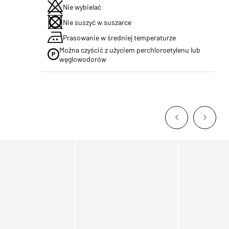
Nie wybielać
Nie suszyć w suszarce
Prasowanie w średniej temperaturze
Można czyścić z użyciem perchloroetylenu lub
węglowodorów