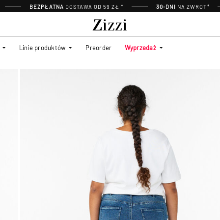
BEZPŁATNA
DOSTAWA OD 59 ZŁ *
30-DNI
NA ZWROT*
Linie produktów
Preorder
Wyprzedaż