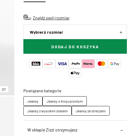
Znajdź swój rozmiar
Wybierz rozmiar
DODAJ DO KOSZYKA
07
Powiązane kategorie
Jeansy
Jeansy o kroju prostym
Jeansy z wysokim stanem
Jeansy ze streczem
W sklepie Zizzi otrzymujesz