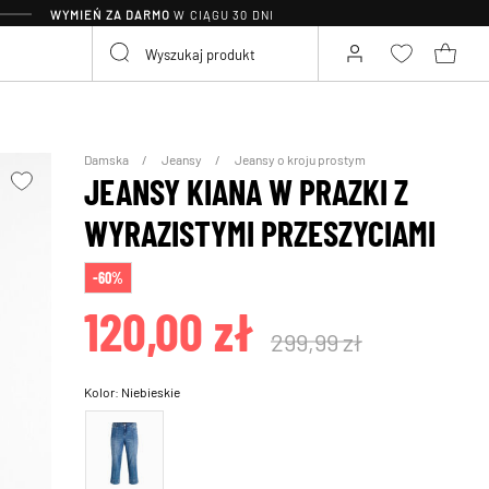
WYMIEŃ ZA DARMO
W CIĄGU 30 DNI
Damska
Jeansy
Jeansy o kroju prostym
JEANSY KIANA W PRAZKI Z
WYRAZISTYMI PRZESZYCIAMI
-60%
120,00 zł
299,99 zł
Kolor:
Niebieskie