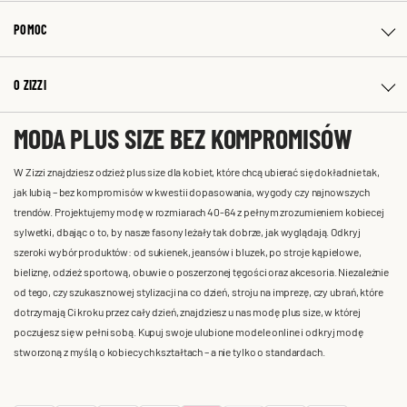
POMOC
O ZIZZI
MODA PLUS SIZE BEZ KOMPROMISÓW
W Zizzi znajdziesz odzież plus size dla kobiet, które chcą ubierać się dokładnie tak,
jak lubią – bez kompromisów w kwestii dopasowania, wygody czy najnowszych
trendów. Projektujemy modę w rozmiarach 40-64 z pełnym zrozumieniem kobiecej
sylwetki, dbając o to, by nasze fasony leżały tak dobrze, jak wyglądają. Odkryj
szeroki wybór produktów: od sukienek, jeansów i bluzek, po stroje kąpielowe,
bieliznę, odzież sportową, obuwie o poszerzonej tęgości oraz akcesoria. Niezależnie
od tego, czy szukasz nowej stylizacji na co dzień, stroju na imprezę, czy ubrań, które
dotrzymają Ci kroku przez cały dzień, znajdziesz u nas modę plus size, w której
poczujesz się w pełni sobą. Kupuj swoje ulubione modele online i odkryj modę
stworzoną z myślą o kobiecych kształtach – a nie tylko o standardach.