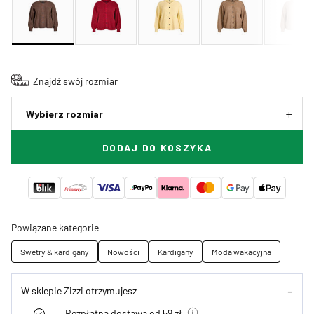
Znajdź swój rozmiar
Wybierz rozmiar
DODAJ DO KOSZYKA
Powiązane kategorie
Swetry & kardigany
Nowości
Kardigany
Moda wakacyjna
W sklepie Zizzi otrzymujesz
Bezpłatna dostawa od 59 zł