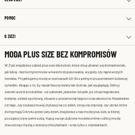
POMOC
O ZIZZI
MODA PLUS SIZE BEZ KOMPROMISÓW
W Zizzi znajdziesz odzież plus size dla kobiet, które chcą ubierać się dokładnie tak,
jak lubią – bez kompromisów w kwestii dopasowania, wygody czy najnowszych
trendów. Projektujemy modę w rozmiarach 40-64 z pełnym zrozumieniem kobiecej
sylwetki, dbając o to, by nasze fasony leżały tak dobrze, jak wyglądają. Odkryj
szeroki wybór produktów: od sukienek, jeansów i bluzek, po stroje kąpielowe,
bieliznę, odzież sportową, obuwie o poszerzonej tęgości oraz akcesoria. Niezależnie
od tego, czy szukasz nowej stylizacji na co dzień, stroju na imprezę, czy ubrań, które
dotrzymają Ci kroku przez cały dzień, znajdziesz u nas modę plus size, w której
poczujesz się w pełni sobą. Kupuj swoje ulubione modele online i odkryj modę
stworzoną z myślą o kobiecych kształtach – a nie tylko o standardach.