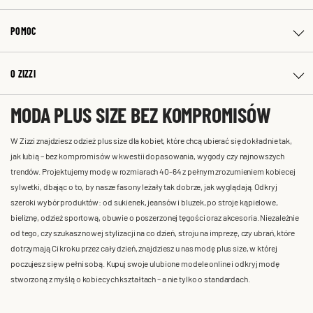
POMOC
O ZIZZI
MODA PLUS SIZE BEZ KOMPROMISÓW
W Zizzi znajdziesz odzież plus size dla kobiet, które chcą ubierać się dokładnie tak,
jak lubią – bez kompromisów w kwestii dopasowania, wygody czy najnowszych
trendów. Projektujemy modę w rozmiarach 40-64 z pełnym zrozumieniem kobiecej
sylwetki, dbając o to, by nasze fasony leżały tak dobrze, jak wyglądają. Odkryj
szeroki wybór produktów: od sukienek, jeansów i bluzek, po stroje kąpielowe,
bieliznę, odzież sportową, obuwie o poszerzonej tęgości oraz akcesoria. Niezależnie
od tego, czy szukasz nowej stylizacji na co dzień, stroju na imprezę, czy ubrań, które
dotrzymają Ci kroku przez cały dzień, znajdziesz u nas modę plus size, w której
poczujesz się w pełni sobą. Kupuj swoje ulubione modele online i odkryj modę
stworzoną z myślą o kobiecych kształtach – a nie tylko o standardach.