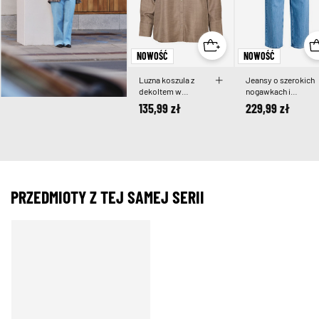
NOWOŚĆ
NOWOŚĆ
Luzna koszula z
Jeansy o szerokich
dekoltem w
nogawkach i
ksztalcie litery V
wysokim kroju
135,99 zł
229,99 zł
PRZEDMIOTY Z TEJ SAMEJ SERII