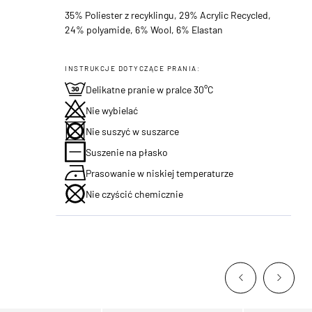
35% Poliester z recyklingu, 29% Acrylic Recycled,
24% polyamide, 6% Wool, 6% Elastan
INSTRUKCJE DOTYCZĄCE PRANIA:
Delikatne pranie w pralce 30°C
Nie wybielać
Nie suszyć w suszarce
Suszenie na płasko
Prasowanie w niskiej temperaturze
Nie czyścić chemicznie