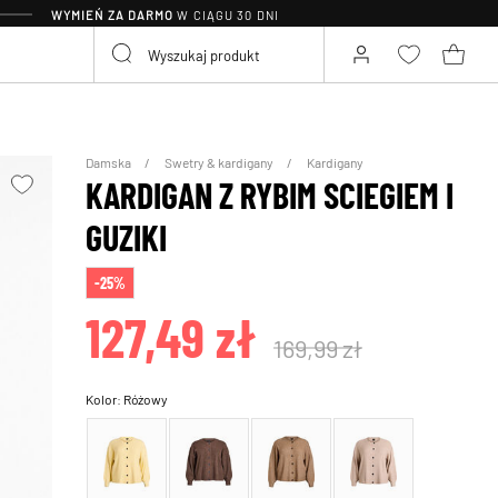
WYMIEŃ ZA DARMO
W CIĄGU 30 DNI
Damska
Swetry & kardigany
Kardigany
KARDIGAN Z RYBIM SCIEGIEM I
GUZIKI
-25%
127,49 zł
169,99 zł
Kolor:
Różowy