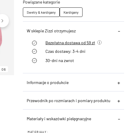
Powiązane kategorie
Swetry & kardigany
Kardigany
W sklepie Zizzi otrzymujesz
Bezpłatna dostawa od 59 zł
Czas dostawy: 3–4 dni
30-dni na zwrot
06
06
06
Informacje o produkcie
Przewodnik po rozmiarach i pomiary produktu
Materiały i wskazówki pielęgnacyjne
MATERIAŁY: