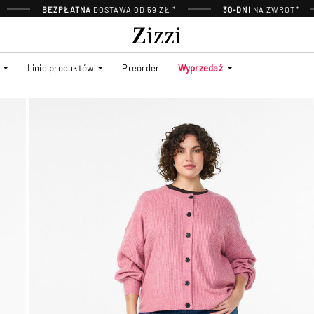
BEZPŁATNA
DOSTAWA OD 59 ZŁ *
30-DNI
NA ZWROT*
Linie produktów
Preorder
Wyprzedaż