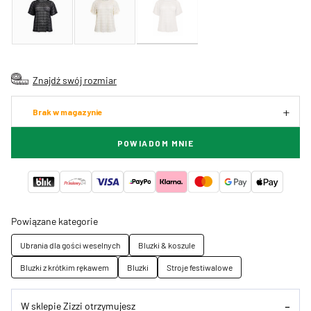
Znajdź swój rozmiar
Brak w magazynie
POWIADOM MNIE
Powiązane kategorie
Ubrania dla gości weselnych
Bluzki & koszule
Bluzki z krótkim rękawem
Bluzki
Stroje festiwalowe
W sklepie Zizzi otrzymujesz