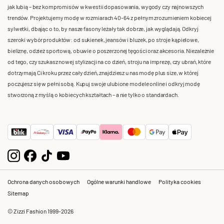
jak lubią – bez kompromisów w kwestii dopasowania, wygody czy najnowszych
trendów. Projektujemy modę w rozmiarach 40-64 z pełnym zrozumieniem kobiecej
sylwetki, dbając o to, by nasze fasony leżały tak dobrze, jak wyglądają. Odkryj
szeroki wybór produktów: od sukienek, jeansów i bluzek, po stroje kąpielowe,
bieliznę, odzież sportową, obuwie o poszerzonej tęgości oraz akcesoria. Niezależnie
od tego, czy szukasz nowej stylizacji na co dzień, stroju na imprezę, czy ubrań, które
dotrzymają Ci kroku przez cały dzień, znajdziesz u nas modę plus size, w której
poczujesz się w pełni sobą. Kupuj swoje ulubione modele online i odkryj modę
stworzoną z myślą o kobiecych kształtach – a nie tylko o standardach.
Ochrona danych osobowych
Ogólne warunki handlowe
Polityka cookies
Sitemap
© Zizzi Fashion 1999-2026