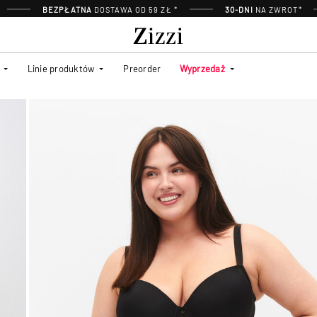
BEZPŁATNA
DOSTAWA OD 59 ZŁ *
30-DNI
NA ZWROT*
Linie produktów
Preorder
Wyprzedaż