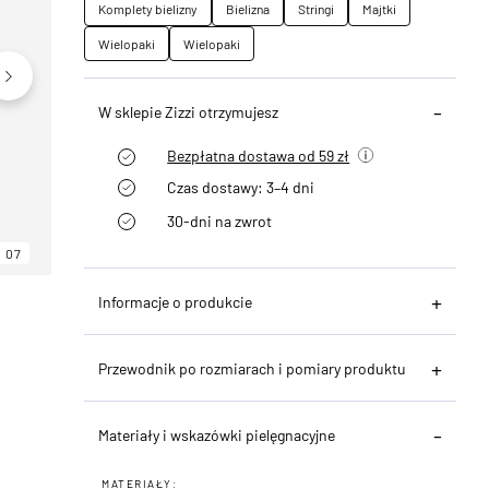
Komplety bielizny
Bielizna
Stringi
Majtki
Wielopaki
Wielopaki
W sklepie Zizzi otrzymujesz
Bezpłatna dostawa od 59 zł
Czas dostawy: 3–4 dni
30-dni na zwrot
07
06
07
Informacje o produkcie
Przewodnik po rozmiarach i pomiary produktu
Materiały i wskazówki pielęgnacyjne
MATERIAŁY: