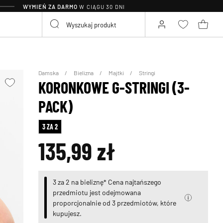
WYMIEŃ ZA DARMO
W CIĄGU 30 DNI
Damska
Bielizna
Majtki
Stringi
KORONKOWE G-STRINGI (3-
PACK)
3 ZA 2
135,99 zł
3 za 2 na bieliznę* Cena najtańszego
przedmiotu jest odejmowana
proporcjonalnie od 3 przedmiotów, które
kupujesz.