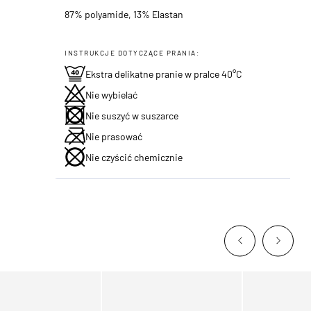
87% polyamide, 13% Elastan
INSTRUKCJE DOTYCZĄCE PRANIA:
Ekstra delikatne pranie w pralce 40°C
Nie wybielać
Nie suszyć w suszarce
Nie prasować
Nie czyścić chemicznie