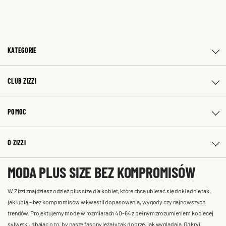
KATEGORIE
CLUB ZIZZI
POMOC
O ZIZZI
MODA PLUS SIZE BEZ KOMPROMISÓW
W Zizzi znajdziesz odzież plus size dla kobiet, które chcą ubierać się dokładnie tak,
jak lubią – bez kompromisów w kwestii dopasowania, wygody czy najnowszych
trendów. Projektujemy modę w rozmiarach 40-64 z pełnym zrozumieniem kobiecej
sylwetki, dbając o to, by nasze fasony leżały tak dobrze, jak wyglądają. Odkryj