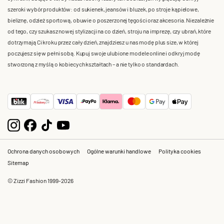
szeroki wybór produktów: od sukienek, jeansów i bluzek, po stroje kąpielowe,
bieliznę, odzież sportową, obuwie o poszerzonej tęgości oraz akcesoria. Niezależnie
od tego, czy szukasz nowej stylizacji na co dzień, stroju na imprezę, czy ubrań, które
dotrzymają Ci kroku przez cały dzień, znajdziesz u nas modę plus size, w której
poczujesz się w pełni sobą. Kupuj swoje ulubione modele online i odkryj modę
stworzoną z myślą o kobiecych kształtach – a nie tylko o standardach.
Ochrona danych osobowych
Ogólne warunki handlowe
Polityka cookies
Sitemap
© Zizzi Fashion 1999-2026