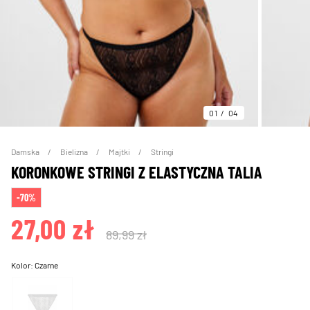
01
04
Damska
Bielizna
Majtki
Stringi
KORONKOWE STRINGI Z ELASTYCZNA TALIA
-70%
27,00 zł
89,99 zł
Kolor:
Czarne