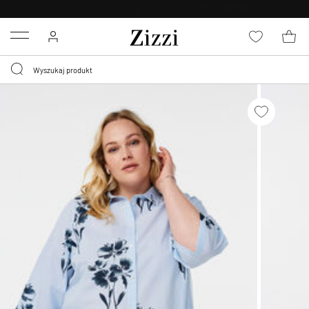
BEZPŁATNA
DOSTAWA OD 59 ZŁ *
Menu