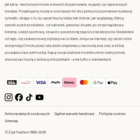
jak lubią – bez kompromisów w kwestii dopasowania, wygody czy najnowszych
trendów. Projektujemy modę w rozmiarach 40-64 z pełnym zrozumieniem kobiecej
sylwetki, dbając o to, by nasze fasony leżały tak dobrze, jak wyglądają. Odkryj
szeroki wybór produktów: od sukienek, jeansów i bluzek, po stroje kąpielowe,
bieliznę, odzież sportową, obuwie o poszerzonej tęgości oraz akcesoria. Niezależnie
od tego, czy szukasz nowej stylizacji na co dzień, stroju na imprezę, czy ubrań, które
dotrzymają Ci kroku przez cały dzień, znajdziesz u nas modę plus size, w której
poczujesz się w pełni sobą. Kupuj swoje ulubione modele online i odkryj modę
stworzoną z myślą o kobiecych kształtach – a nie tylko o standardach.
Ochrona danych osobowych
Ogólne warunki handlowe
Polityka cookies
Sitemap
© Zizzi Fashion 1999-2026