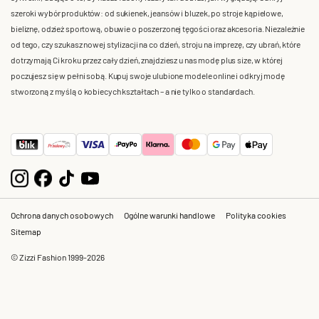
szeroki wybór produktów: od sukienek, jeansów i bluzek, po stroje kąpielowe,
bieliznę, odzież sportową, obuwie o poszerzonej tęgości oraz akcesoria. Niezależnie
od tego, czy szukasz nowej stylizacji na co dzień, stroju na imprezę, czy ubrań, które
dotrzymają Ci kroku przez cały dzień, znajdziesz u nas modę plus size, w której
poczujesz się w pełni sobą. Kupuj swoje ulubione modele online i odkryj modę
stworzoną z myślą o kobiecych kształtach – a nie tylko o standardach.
Ochrona danych osobowych
Ogólne warunki handlowe
Polityka cookies
Sitemap
© Zizzi Fashion 1999-2026