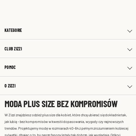
KATEGORIE
CLUB ZIZZI
POMOC
O ZIZZI
MODA PLUS SIZE BEZ KOMPROMISÓW
W Zizzi znajdziesz odzież plus size dla kobiet, które chcą ubierać się dokładnie tak,
jak lubią – bez kompromisów w kwestii dopasowania, wygody czy najnowszych
trendów. Projektujemy modę w rozmiarach 40-64 z pełnym zrozumieniem kobiecej
sylwetki, dbając o to, by nasze fasony leżały tak dobrze, jak wyglądają. Odkryj