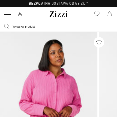
BEZPŁATNA
DOSTAWA OD 59 ZŁ *
Menu