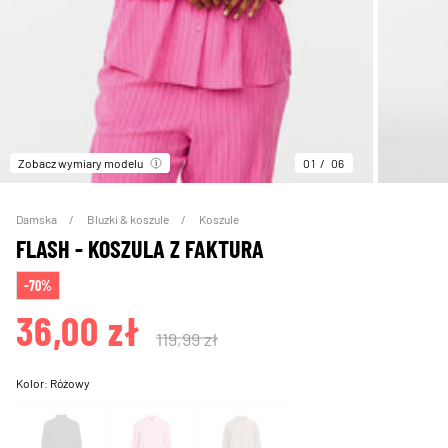
Zobacz wymiary modelu
01
06
Damska
Bluzki & koszule
Koszule
FLASH - KOSZULA Z FAKTURA
-70%
36,00 zł
119,99 zł
Kolor:
Różowy