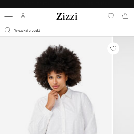
BEZPŁATNA
DOSTAWA OD 59 ZŁ *
Menu