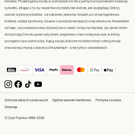
trendów. Projektujemy modę w rozmiarach 40-64 z pełnym zrozumieniem kobiecej
sylwetki, dbając o to, by nasze fasony leżały tak dobrze, jak wyglądają. Odkryj
szeroki wybór produktów: od sukienek, jeansów i bluzek, po stroje kąpielowe,
bieliznę, odzież sportową, obuwie o poszerzonej tęgości oraz akcesoria. Niezależnie
od tego, czy szukasz nowej stylizacji na co dzień, stroju na imprezę, czy ubrań, które
dotrzymają Ci kroku przez cały dzień, znajdziesz u nas modę plus size, w której
poczujesz się w pełni sobą. Kupuj swoje ulubione modele online i odkryj modę
stworzoną z myślą o kobiecych kształtach – a nie tylko o standardach.
Ochrona danych osobowych
Ogólne warunki handlowe
Polityka cookies
Sitemap
© Zizzi Fashion 1999-2026