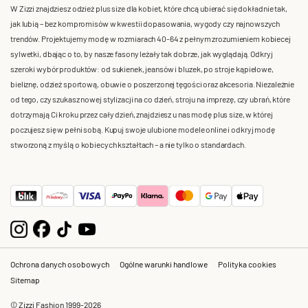
W Zizzi znajdziesz odzież plus size dla kobiet, które chcą ubierać się dokładnie tak,
jak lubią – bez kompromisów w kwestii dopasowania, wygody czy najnowszych
trendów. Projektujemy modę w rozmiarach 40-64 z pełnym zrozumieniem kobiecej
sylwetki, dbając o to, by nasze fasony leżały tak dobrze, jak wyglądają. Odkryj
szeroki wybór produktów: od sukienek, jeansów i bluzek, po stroje kąpielowe,
bieliznę, odzież sportową, obuwie o poszerzonej tęgości oraz akcesoria. Niezależnie
od tego, czy szukasz nowej stylizacji na co dzień, stroju na imprezę, czy ubrań, które
dotrzymają Ci kroku przez cały dzień, znajdziesz u nas modę plus size, w której
poczujesz się w pełni sobą. Kupuj swoje ulubione modele online i odkryj modę
stworzoną z myślą o kobiecych kształtach – a nie tylko o standardach.
Ochrona danych osobowych
Ogólne warunki handlowe
Polityka cookies
Sitemap
© Zizzi Fashion 1999-2026