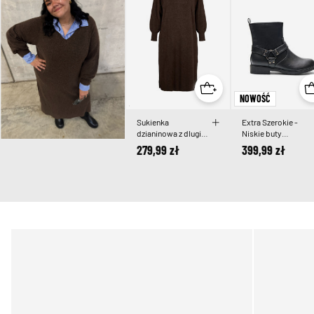
NOWOŚĆ
Sukienka
Extra Szerokie -
dzianinowa z dlugimi
Niskie buty
rekawami i
motocyklowe
279,99 zł
399,99 zł
dekoltem w serek