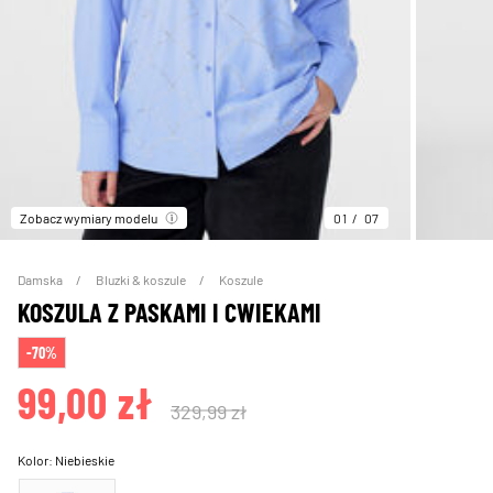
Zobacz wymiary modelu
01
07
Damska
Bluzki & koszule
Koszule
KOSZULA Z PASKAMI I CWIEKAMI
-70%
99,00 zł
329,99 zł
Kolor:
Niebieskie