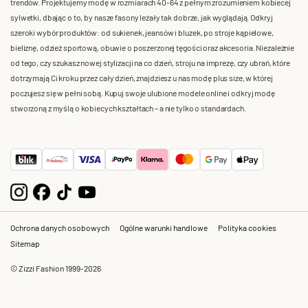
trendów. Projektujemy modę w rozmiarach 40-64 z pełnym zrozumieniem kobiecej
sylwetki, dbając o to, by nasze fasony leżały tak dobrze, jak wyglądają. Odkryj
szeroki wybór produktów: od sukienek, jeansów i bluzek, po stroje kąpielowe,
bieliznę, odzież sportową, obuwie o poszerzonej tęgości oraz akcesoria. Niezależnie
od tego, czy szukasz nowej stylizacji na co dzień, stroju na imprezę, czy ubrań, które
dotrzymają Ci kroku przez cały dzień, znajdziesz u nas modę plus size, w której
poczujesz się w pełni sobą. Kupuj swoje ulubione modele online i odkryj modę
stworzoną z myślą o kobiecych kształtach – a nie tylko o standardach.
Ochrona danych osobowych
Ogólne warunki handlowe
Polityka cookies
Sitemap
© Zizzi Fashion 1999-2026