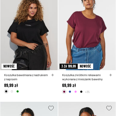
NOWOŚĆ
3 ZA 189,99
NOWOŚĆ
Koszulka bawelniana z nadrukiem
Koszulka z krótkimi rekawami
z napisem
wykonana z mieszanki bawelny
89,99 zł
69,99 zł
+35