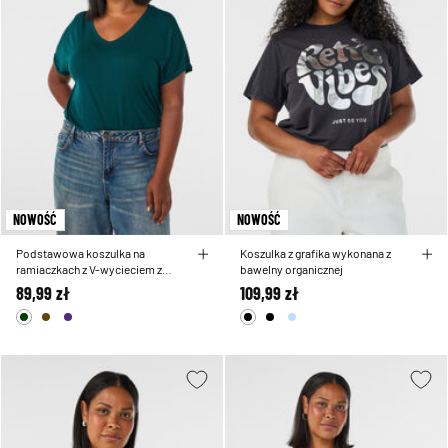
NOWOŚĆ
NOWOŚĆ
Podstawowa koszulka na
Koszulka z grafika wykonana z
ramiaczkach z V-wycieciem z
bawelny organicznej
wiskozy
89,99 zł
109,99 zł