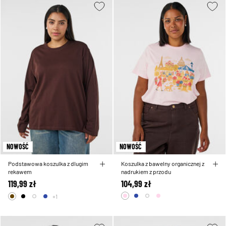
NOWOŚĆ
NOWOŚĆ
Podstawowa koszulka z dlugim
Koszulka z bawelny organicznej z
rekawem
nadrukiem z przodu
119,99 zł
104,99 zł
+1