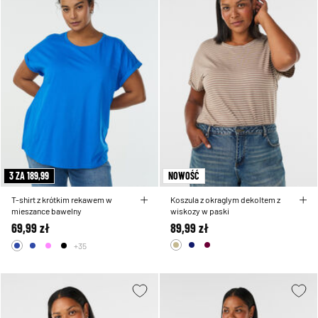
3 ZA 189,99
NOWOŚĆ
T-shirt z krótkim rekawem w
Koszula z okraglym dekoltem z
mieszance bawelny
wiskozy w paski
69,99 zł
89,99 zł
+35