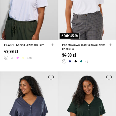
2 FOR 145.99
FLASH - Koszulka z nadrukiem
Podstawowa, gladka bawelniana
koszulka
49,99 zł
94,99 zł
+38
+9