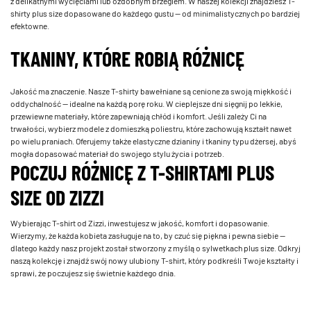
z delikatnymi wycięciami lub ozdobnym brzegiem. W naszej kolekcji znajdziesz T-
shirty plus size dopasowane do każdego gustu — od minimalistycznych po bardziej
efektowne.
TKANINY, KTÓRE ROBIĄ RÓŻNICĘ
Jakość ma znaczenie. Nasze T-shirty bawełniane są cenione za swoją miękkość i
oddychalność — idealne na każdą porę roku. W cieplejsze dni sięgnij po lekkie,
przewiewne materiały, które zapewniają chłód i komfort. Jeśli zależy Ci na
trwałości, wybierz modele z domieszką poliestru, które zachowują kształt nawet
po wielu praniach. Oferujemy także elastyczne dzianiny i tkaniny typu dżersej, abyś
mogła dopasować materiał do swojego stylu życia i potrzeb.
POCZUJ RÓŻNICĘ Z T-SHIRTAMI PLUS
SIZE OD ZIZZI
Wybierając T-shirt od Zizzi, inwestujesz w jakość, komfort i dopasowanie.
Wierzymy, że każda kobieta zasługuje na to, by czuć się piękna i pewna siebie —
dlatego każdy nasz projekt został stworzony z myślą o sylwetkach plus size. Odkryj
naszą kolekcję i znajdź swój nowy ulubiony T-shirt, który podkreśli Twoje kształty i
sprawi, że poczujesz się świetnie każdego dnia.