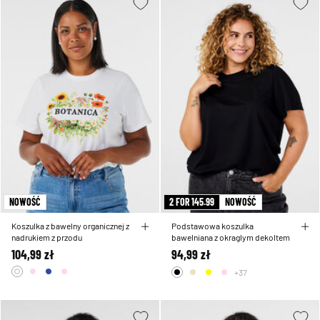
NOWOŚĆ
2 FOR 145.99
NOWOŚĆ
Koszulka z bawelny organicznej z
Podstawowa koszulka
nadrukiem z przodu
bawelniana z okraglym dekoltem
104,99 zł
94,99 zł
+37