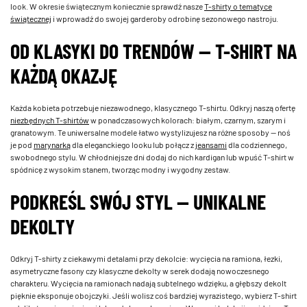
look. W okresie świątecznym koniecznie sprawdź nasze
T-shirty o tematyce
świątecznej
i wprowadź do swojej garderoby odrobinę sezonowego nastroju.
OD KLASYKI DO TRENDÓW — T-SHIRT NA
KAŻDĄ OKAZJĘ
Każda kobieta potrzebuje niezawodnego, klasycznego T-shirtu. Odkryj naszą ofertę
niezbędnych T-shirtów
w ponadczasowych kolorach: białym, czarnym, szarym i
granatowym. Te uniwersalne modele łatwo wystylizujesz na różne sposoby — noś
je pod
marynarką
dla eleganckiego looku lub połącz z
jeansami
dla codziennego,
swobodnego stylu. W chłodniejsze dni dodaj do nich kardigan lub wpuść T-shirt w
spódnicę z wysokim stanem, tworząc modny i wygodny zestaw.
PODKREŚL SWÓJ STYL — UNIKALNE
DEKOLTY
Odkryj T-shirty z ciekawymi detalami przy dekolcie: wycięcia na ramiona, łezki,
asymetryczne fasony czy klasyczne dekolty w serek dodają nowoczesnego
charakteru. Wycięcia na ramionach nadają subtelnego wdzięku, a głębszy dekolt
pięknie eksponuje obojczyki. Jeśli wolisz coś bardziej wyrazistego, wybierz T-shirt