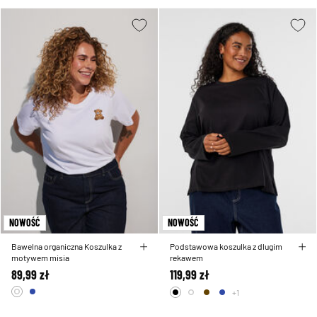
NOWOŚĆ
NOWOŚĆ
Bawelna organiczna Koszulka z
Podstawowa koszulka z dlugim
motywem misia
rekawem
89,99 zł
119,99 zł
+1