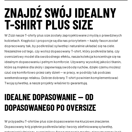
ZNAJDŹ SWÓJ IDEALNY
T-SHIRT PLUS SIZE
W Zizzi nasze T-shirty plus size zostały zaprojektowane z myślą o prawdziwych
kobietach. Krągłości i proporcje są dla nas priorytetem — każdy fason został
dopracowany tak, by podkreślać sylwetkę i naturalnie układać się na ciele.
Niezależnie od tego, czy wolisz dopasowany T-shirt, który podkreśla talię, czy
oversize’owy model dla swobodnego efektu, nasza kolekcja koncentruje się na
idealnym dopasowaniu i pełnym komforcie. Używamy wysokiej jakości tkanin,
które są miękkie dla skóry i zapewniają swobodę ruchów, dzięki czemu możesz
czuć się komfortowo przez cały dzień — w pracy, w podróży lub podczas
weekendowego relaksu. Dobrze dobrany T-shirt powinien komplementować
Twoją sylwetkę, a nasze projekty właśnie to gwarantują.
IDEALNE DOPASOWANIE — OD
DOPASOWANEGO PO OVERSIZE
W przypadku T-shirtów plus size dopasowanie ma kluczowe znaczenie.
Dopasowany krój pięknie podkreśla talię i tworzy zdefiniowaną sylwetkę,
natomiast luźniejszy, oversize’owy fason zapewnia modny, niewymuszony look.