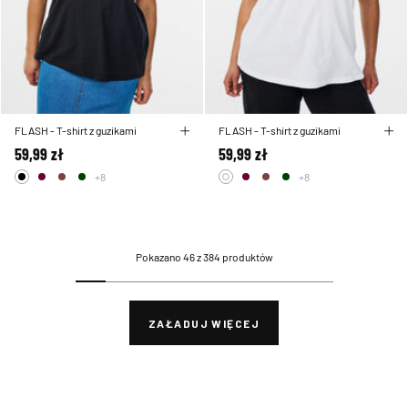
FLASH - T-shirt z guzikami
FLASH - T-shirt z guzikami
59,99 zł
59,99 zł
+8
+8
Pokazano 46 z 384 produktów
ZAŁADUJ WIĘCEJ