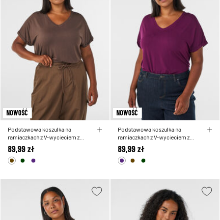
NOWOŚĆ
NOWOŚĆ
Podstawowa koszulka na
Podstawowa koszulka na
ramiaczkach z V-wycieciem z
ramiaczkach z V-wycieciem z
wiskozy
wiskozy
89,99 zł
89,99 zł