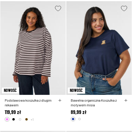
NOWOŚĆ
NOWOŚĆ
Podstawowa koszulka z dlugim
Bawelna organiczna Koszulka z
rekawem
motywem misia
119,99 zł
89,99 zł
+1