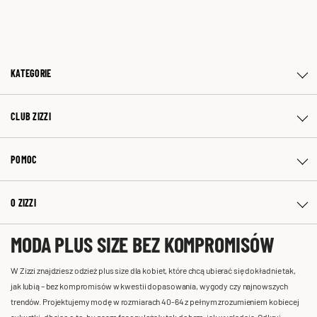
KATEGORIE
CLUB ZIZZI
POMOC
O ZIZZI
MODA PLUS SIZE BEZ KOMPROMISÓW
W Zizzi znajdziesz odzież plus size dla kobiet, które chcą ubierać się dokładnie tak,
jak lubią – bez kompromisów w kwestii dopasowania, wygody czy najnowszych
trendów. Projektujemy modę w rozmiarach 40-64 z pełnym zrozumieniem kobiecej
sylwetki, dbając o to, by nasze fasony leżały tak dobrze, jak wyglądają. Odkryj