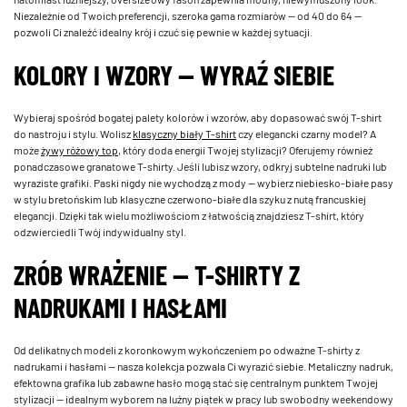
Niezależnie od Twoich preferencji, szeroka gama rozmiarów — od 40 do 64 —
pozwoli Ci znaleźć idealny krój i czuć się pewnie w każdej sytuacji.
KOLORY I WZORY — WYRAŹ SIEBIE
Wybieraj spośród bogatej palety kolorów i wzorów, aby dopasować swój T-shirt
do nastroju i stylu. Wolisz
klasyczny biały T-shirt
czy elegancki czarny model? A
może
żywy różowy top
, który doda energii Twojej stylizacji? Oferujemy również
ponadczasowe granatowe T-shirty. Jeśli lubisz wzory, odkryj subtelne nadruki lub
wyraziste grafiki. Paski nigdy nie wychodzą z mody — wybierz niebiesko-białe pasy
w stylu bretońskim lub klasyczne czerwono-białe dla szyku z nutą francuskiej
elegancji. Dzięki tak wielu możliwościom z łatwością znajdziesz T-shirt, który
odzwierciedli Twój indywidualny styl.
ZRÓB WRAŻENIE — T-SHIRTY Z
NADRUKAMI I HASŁAMI
Od delikatnych modeli z koronkowym wykończeniem po odważne T-shirty z
nadrukami i hasłami — nasza kolekcja pozwala Ci wyrazić siebie. Metaliczny nadruk,
efektowna grafika lub zabawne hasło mogą stać się centralnym punktem Twojej
stylizacji — idealnym wyborem na luźny piątek w pracy lub swobodny weekendowy