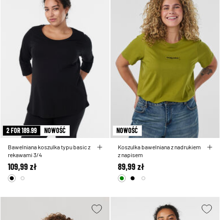
2 FOR 189.99
NOWOŚĆ
NOWOŚĆ
Bawelniana koszulka typu basic z
Koszulka bawelniana z nadrukiem
rekawami 3/4
z napisem
109,99 zł
89,99 zł