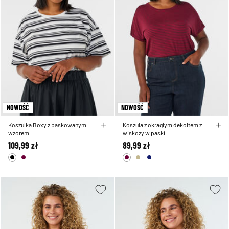
NOWOŚĆ
NOWOŚĆ
Koszulka Boxy z paskowanym
Koszula z okraglym dekoltem z
wzorem
wiskozy w paski
109,99 zł
89,99 zł