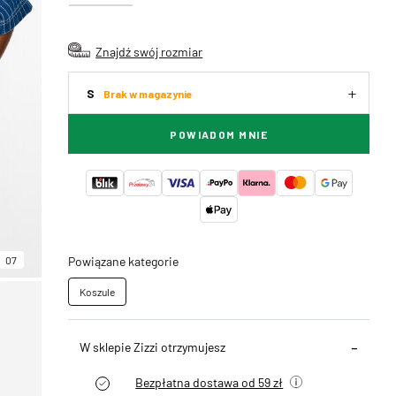
Znajdź swój rozmiar
S
Brak w magazynie
POWIADOM MNIE
07
Powiązane kategorie
Koszule
W sklepie Zizzi otrzymujesz
Bezpłatna dostawa od 59 zł