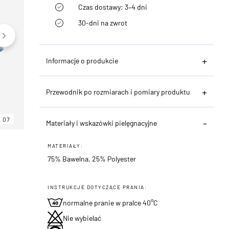
Czas dostawy: 3–4 dni
30-dni na zwrot
Informacje o produkcie
Przewodnik po rozmiarach i pomiary produktu
07
06
07
Materiały i wskazówki pielęgnacyjne
MATERIAŁY:
75% Bawelna, 25% Polyester
INSTRUKCJE DOTYCZĄCE PRANIA:
normalne pranie w pralce 40°C
Nie wybielać