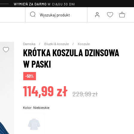
WYMIEŃ ZA DARMO
W CIĄGU 30 DNI
Damska
Bluzki & koszule
Koszule
KRÓTKA KOSZULA DZINSOWA
W PASKI
-50%
114,99 zł
229,99 zł
Kolor:
Niebieskie