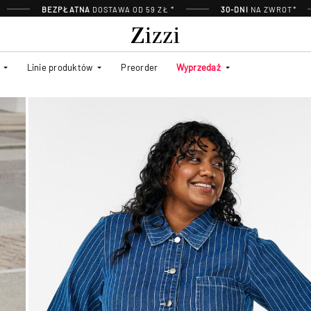
BEZPŁATNA
DOSTAWA OD 59 ZŁ *
30-DNI
NA ZWROT*
Linie produktów
Preorder
Wyprzedaż