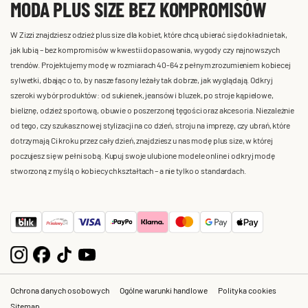
MODA PLUS SIZE BEZ KOMPROMISÓW
W Zizzi znajdziesz odzież plus size dla kobiet, które chcą ubierać się dokładnie tak,
jak lubią – bez kompromisów w kwestii dopasowania, wygody czy najnowszych
trendów. Projektujemy modę w rozmiarach 40-64 z pełnym zrozumieniem kobiecej
sylwetki, dbając o to, by nasze fasony leżały tak dobrze, jak wyglądają. Odkryj
szeroki wybór produktów: od sukienek, jeansów i bluzek, po stroje kąpielowe,
bieliznę, odzież sportową, obuwie o poszerzonej tęgości oraz akcesoria. Niezależnie
od tego, czy szukasz nowej stylizacji na co dzień, stroju na imprezę, czy ubrań, które
dotrzymają Ci kroku przez cały dzień, znajdziesz u nas modę plus size, w której
poczujesz się w pełni sobą. Kupuj swoje ulubione modele online i odkryj modę
stworzoną z myślą o kobiecych kształtach – a nie tylko o standardach.
Ochrona danych osobowych
Ogólne warunki handlowe
Polityka cookies
Sitemap