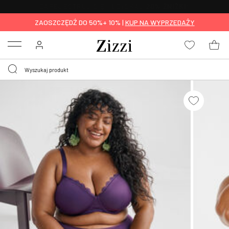
BEZPŁATNA
DOSTAWA OD 59 ZŁ *
ZAOSZCZĘDŹ DO 50%+ 10% |
KUP NA WYPRZEDAŻY
Menu