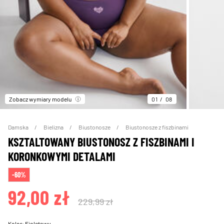
Zobacz wymiary modelu
01
08
Damska
Bielizna
Biustonosze
Biustonosze z fiszbinami
KSZTALTOWANY BIUSTONOSZ Z FISZBINAMI I
KORONKOWYMI DETALAMI
-60%
92,00 zł
229,99 zł
Kolor:
Fioletowy