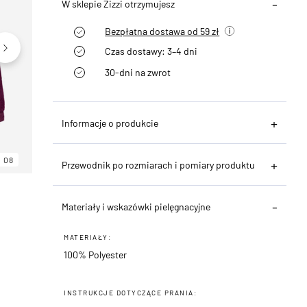
W sklepie Zizzi otrzymujesz
Bezpłatna dostawa od 59 zł
Czas dostawy: 3–4 dni
30-dni na zwrot
Informacje o produkcie
08
06
08
Przewodnik po rozmiarach i pomiary produktu
Materiały i wskazówki pielęgnacyjne
MATERIAŁY:
100% Polyester
INSTRUKCJE DOTYCZĄCE PRANIA: