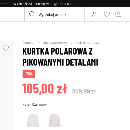
WYMIEŃ ZA DARMO
W CIĄGU 30 DNI
Damska
Odzież sportowa
Kurtki sportowe
KURTKA POLAROWA Z
PIKOWANYMI DETALAMI
-70%
105,00 zł
349,99 zł
Kolor:
Czerwony