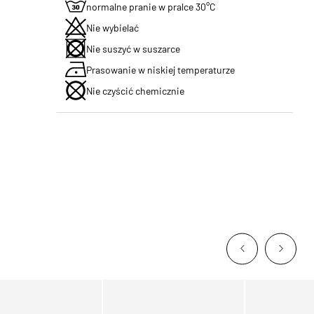
normalne pranie w pralce 30°C
Nie wybielać
Nie suszyć w suszarce
Prasowanie w niskiej temperaturze
Nie czyścić chemicznie