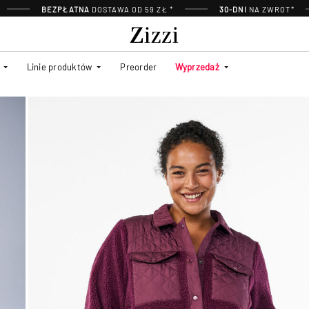
BEZPŁATNA
DOSTAWA OD 59 ZŁ *
30-DNI
NA ZWROT*
Linie produktów
Preorder
Wyprzedaż