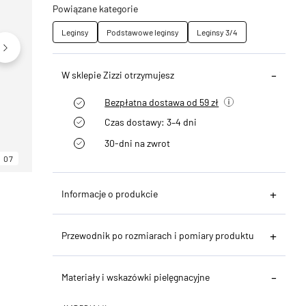
Powiązane kategorie
Leginsy
Podstawowe leginsy
Leginsy 3/4
W sklepie Zizzi otrzymujesz
Bezpłatna dostawa od 59 zł
Czas dostawy: 3–4 dni
30-dni na zwrot
07
06
07
Informacje o produkcie
Przewodnik po rozmiarach i pomiary produktu
Materiały i wskazówki pielęgnacyjne