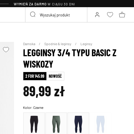
WYMIEŃ ZA DARMO
W CIĄGU 30 DNI
Damska
Spodnie & leginsy
Leginsy
LEGGINSY 3/4 TYPU BASIC Z
WISKOZY
2 FOR 145.99
NOWOŚĆ
89,99 zł
Kolor:
Czarne