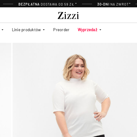
BEZPŁATNA
DOSTAWA OD 59 ZŁ *
30-DNI
NA ZWROT*
Linie produktów
Preorder
Wyprzedaż