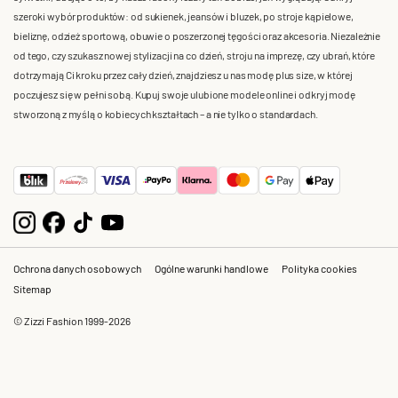
szeroki wybór produktów: od sukienek, jeansów i bluzek, po stroje kąpielowe,
bieliznę, odzież sportową, obuwie o poszerzonej tęgości oraz akcesoria. Niezależnie
od tego, czy szukasz nowej stylizacji na co dzień, stroju na imprezę, czy ubrań, które
dotrzymają Ci kroku przez cały dzień, znajdziesz u nas modę plus size, w której
poczujesz się w pełni sobą. Kupuj swoje ulubione modele online i odkryj modę
stworzoną z myślą o kobiecych kształtach – a nie tylko o standardach.
Ochrona danych osobowych
Ogólne warunki handlowe
Polityka cookies
Sitemap
© Zizzi Fashion 1999-2026