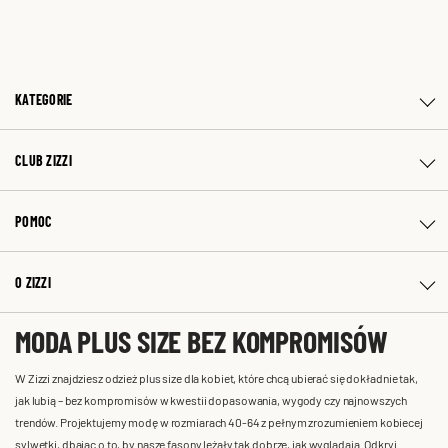
KATEGORIE
CLUB ZIZZI
POMOC
O ZIZZI
MODA PLUS SIZE BEZ KOMPROMISÓW
W Zizzi znajdziesz odzież plus size dla kobiet, które chcą ubierać się dokładnie tak,
jak lubią – bez kompromisów w kwestii dopasowania, wygody czy najnowszych
trendów. Projektujemy modę w rozmiarach 40-64 z pełnym zrozumieniem kobiecej
sylwetki, dbając o to, by nasze fasony leżały tak dobrze, jak wyglądają. Odkryj