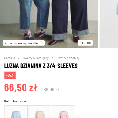
Zobacz wymiary modelu
01
08
Damska
Swetry & kardigany
Swetry z dzianiny
LUZNA DZIANINA Z 3/4-SLEEVES
-65%
66,50 zł
189,99 zł
Kolor:
Niebieskie