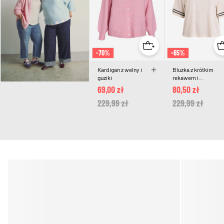
-70%
-65%
Kardigan z welny i
Bluzka z krótkim
guziki
rekawem i
kontrastowymi
69,00 zł
80,50 zł
paskami
Price reduced from
229,99 zł
to
Price reduced 
229,99 zł
to