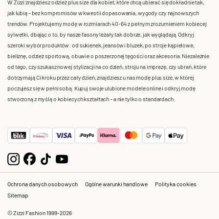
W Zizzi znajdziesz odzież plus size dla kobiet, które chcą ubierać się dokładnie tak,
jak lubią – bez kompromisów w kwestii dopasowania, wygody czy najnowszych
trendów. Projektujemy modę w rozmiarach 40-64 z pełnym zrozumieniem kobiecej
sylwetki, dbając o to, by nasze fasony leżały tak dobrze, jak wyglądają. Odkryj
szeroki wybór produktów: od sukienek, jeansów i bluzek, po stroje kąpielowe,
bieliznę, odzież sportową, obuwie o poszerzonej tęgości oraz akcesoria. Niezależnie
od tego, czy szukasz nowej stylizacji na co dzień, stroju na imprezę, czy ubrań, które
dotrzymają Ci kroku przez cały dzień, znajdziesz u nas modę plus size, w której
poczujesz się w pełni sobą. Kupuj swoje ulubione modele online i odkryj modę
stworzoną z myślą o kobiecych kształtach – a nie tylko o standardach.
Ochrona danych osobowych
Ogólne warunki handlowe
Polityka cookies
Sitemap
© Zizzi Fashion 1999-2026