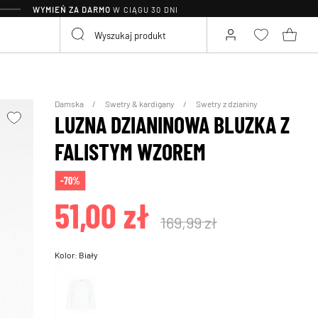
WYMIEŃ ZA DARMO
W CIĄGU 30 DNI
Damska
Swetry & kardigany
Swetry z dzianiny
LUZNA DZIANINOWA BLUZKA Z
FALISTYM WZOREM
-70%
51,00 zł
169,99 zł
Kolor:
Biały