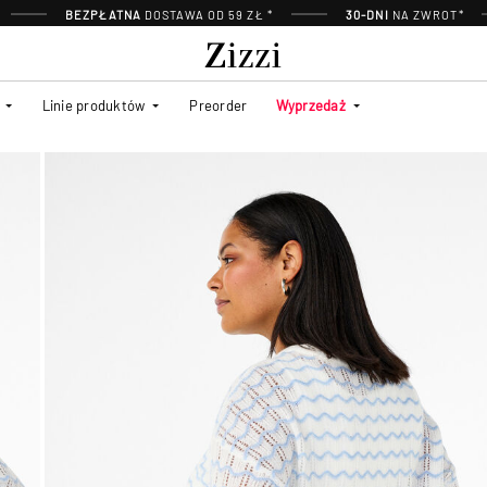
BEZPŁATNA
DOSTAWA OD 59 ZŁ *
30-DNI
NA ZWROT*
Linie produktów
Preorder
Wyprzedaż