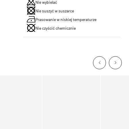
Nie wybielać
Nie suszyć w suszarce
Prasowanie w niskiej temperaturze
Nie czyścić chemicznie