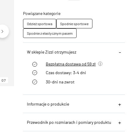
Powiązane kategorie
Odzież sportowa
Spodnie sportowe
Spodnie z elastycznym pasem
W sklepie Zizzi otrzymujesz
Bezpłatna dostawa od 59 zł
Czas dostawy: 3–4 dni
07
06
07
30-dni na zwrot
Informacje o produkcie
Przewodnik po rozmiarach i pomiary produktu