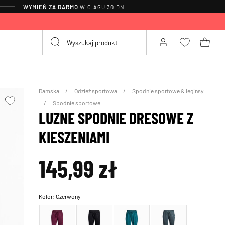
WYMIEŃ ZA DARMO
W CIĄGU 30 DNI
Damska
Odzież sportowa
Spodnie sportowe & leginsy
Spodnie sportowe
LUZNE SPODNIE DRESOWE Z
KIESZENIAMI
145,99 zł
Kolor:
Czerwony