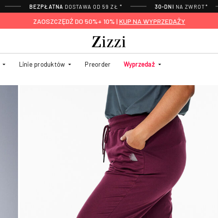
BEZPŁATNA
DOSTAWA OD 59 ZŁ *
30-DNI
NA ZWROT*
ZAOSZCZĘDŹ DO 50%+ 10% |
KUP NA WYPRZEDAŻY
Linie produktów
Preorder
Wyprzedaż