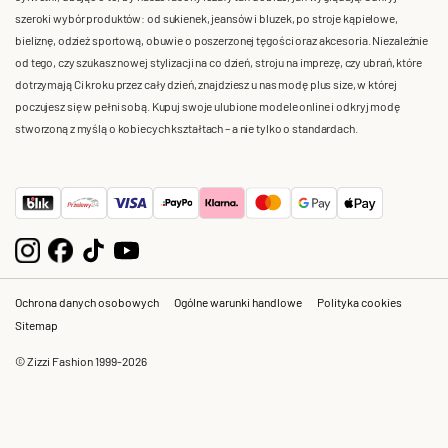
szeroki wybór produktów: od sukienek, jeansów i bluzek, po stroje kąpielowe,
bieliznę, odzież sportową, obuwie o poszerzonej tęgości oraz akcesoria. Niezależnie
od tego, czy szukasz nowej stylizacji na co dzień, stroju na imprezę, czy ubrań, które
dotrzymają Ci kroku przez cały dzień, znajdziesz u nas modę plus size, w której
poczujesz się w pełni sobą. Kupuj swoje ulubione modele online i odkryj modę
stworzoną z myślą o kobiecych kształtach – a nie tylko o standardach.
Ochrona danych osobowych
Ogólne warunki handlowe
Polityka cookies
Sitemap
© Zizzi Fashion 1999-2026