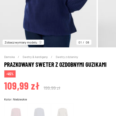
Zobacz wymiary modelu
01
08
Damska
Swetry & kardigany
Swetry z dzianiny
PRAZKOWANY SWETER Z OZDOBNYMI GUZIKAMI
-45%
109,99 zł
199,99 zł
Kolor:
Niebieskie