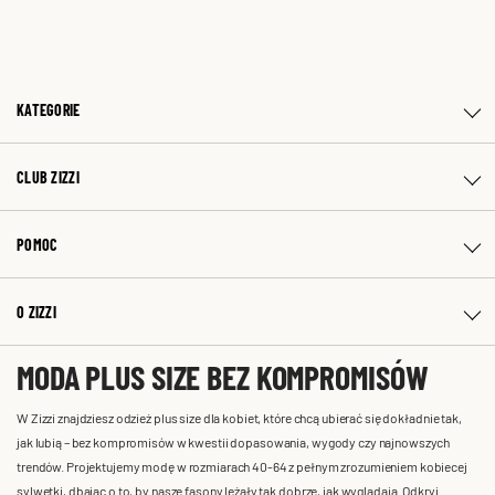
KATEGORIE
CLUB ZIZZI
POMOC
O ZIZZI
MODA PLUS SIZE BEZ KOMPROMISÓW
W Zizzi znajdziesz odzież plus size dla kobiet, które chcą ubierać się dokładnie tak,
jak lubią – bez kompromisów w kwestii dopasowania, wygody czy najnowszych
trendów. Projektujemy modę w rozmiarach 40-64 z pełnym zrozumieniem kobiecej
sylwetki, dbając o to, by nasze fasony leżały tak dobrze, jak wyglądają. Odkryj