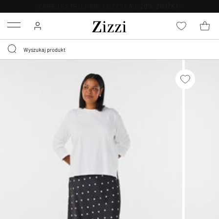
BEZPŁATNA
DOSTAWA OD 59 ZŁ *
Menu