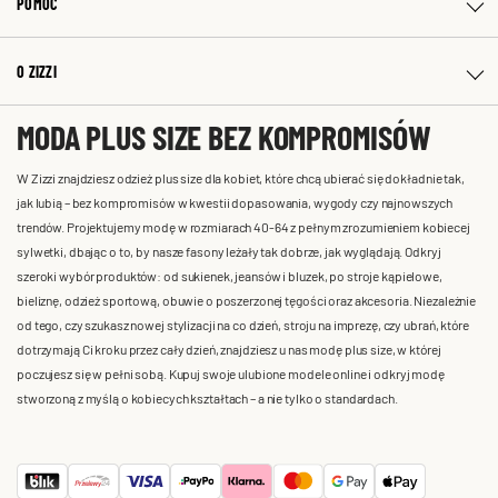
POMOC
O ZIZZI
MODA PLUS SIZE BEZ KOMPROMISÓW
W Zizzi znajdziesz odzież plus size dla kobiet, które chcą ubierać się dokładnie tak,
jak lubią – bez kompromisów w kwestii dopasowania, wygody czy najnowszych
trendów. Projektujemy modę w rozmiarach 40-64 z pełnym zrozumieniem kobiecej
sylwetki, dbając o to, by nasze fasony leżały tak dobrze, jak wyglądają. Odkryj
szeroki wybór produktów: od sukienek, jeansów i bluzek, po stroje kąpielowe,
bieliznę, odzież sportową, obuwie o poszerzonej tęgości oraz akcesoria. Niezależnie
od tego, czy szukasz nowej stylizacji na co dzień, stroju na imprezę, czy ubrań, które
dotrzymają Ci kroku przez cały dzień, znajdziesz u nas modę plus size, w której
poczujesz się w pełni sobą. Kupuj swoje ulubione modele online i odkryj modę
stworzoną z myślą o kobiecych kształtach – a nie tylko o standardach.