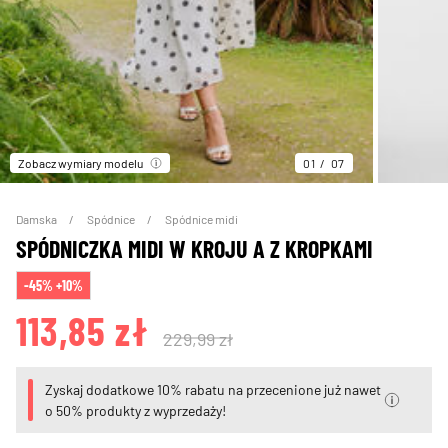
Zobacz wymiary modelu
01
07
Damska
Spódnice
Spódnice midi
SPÓDNICZKA MIDI W KROJU A Z KROPKAMI
-45% +10%
113,85 zł
229,99 zł
Zyskaj dodatkowe 10% rabatu na przecenione już nawet
o 50% produkty z wyprzedaży!