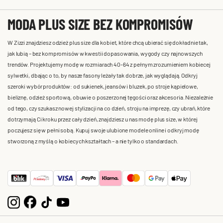
MODA PLUS SIZE BEZ KOMPROMISÓW
W Zizzi znajdziesz odzież plus size dla kobiet, które chcą ubierać się dokładnie tak,
jak lubią – bez kompromisów w kwestii dopasowania, wygody czy najnowszych
trendów. Projektujemy modę w rozmiarach 40-64 z pełnym zrozumieniem kobiecej
sylwetki, dbając o to, by nasze fasony leżały tak dobrze, jak wyglądają. Odkryj
szeroki wybór produktów: od sukienek, jeansów i bluzek, po stroje kąpielowe,
bieliznę, odzież sportową, obuwie o poszerzonej tęgości oraz akcesoria. Niezależnie
od tego, czy szukasz nowej stylizacji na co dzień, stroju na imprezę, czy ubrań, które
dotrzymają Ci kroku przez cały dzień, znajdziesz u nas modę plus size, w której
poczujesz się w pełni sobą. Kupuj swoje ulubione modele online i odkryj modę
stworzoną z myślą o kobiecych kształtach – a nie tylko o standardach.