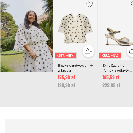
-30% +10%
-20% +10%
Bluzka warstwowa
Extra Szerokie -
w kropki
Pompki z odkrytym 
kwadratowym
125,99 zł
165,59 zł
czubkiem
Price reduced from
199,99 zł
to
Price reduced 
229,99 zł
to