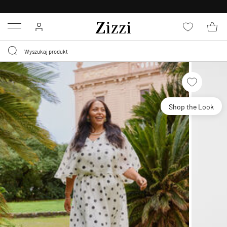
BEZPŁATNA
DOSTAWA OD 59 ZŁ *
Menu
Shop the Look