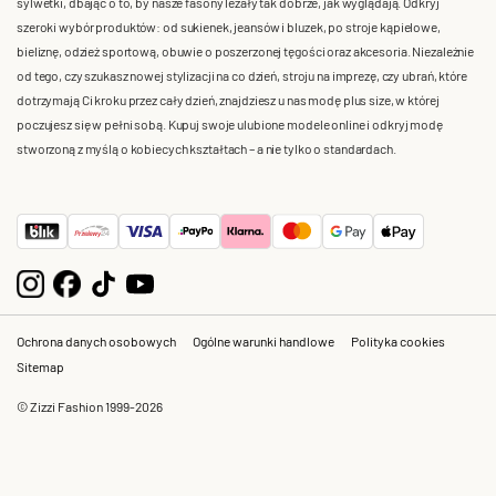
sylwetki, dbając o to, by nasze fasony leżały tak dobrze, jak wyglądają. Odkryj
szeroki wybór produktów: od sukienek, jeansów i bluzek, po stroje kąpielowe,
bieliznę, odzież sportową, obuwie o poszerzonej tęgości oraz akcesoria. Niezależnie
od tego, czy szukasz nowej stylizacji na co dzień, stroju na imprezę, czy ubrań, które
dotrzymają Ci kroku przez cały dzień, znajdziesz u nas modę plus size, w której
poczujesz się w pełni sobą. Kupuj swoje ulubione modele online i odkryj modę
stworzoną z myślą o kobiecych kształtach – a nie tylko o standardach.
Ochrona danych osobowych
Ogólne warunki handlowe
Polityka cookies
Sitemap
© Zizzi Fashion 1999-2026