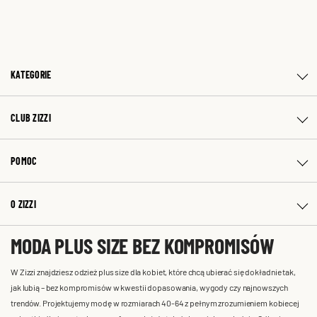
KATEGORIE
CLUB ZIZZI
POMOC
O ZIZZI
MODA PLUS SIZE BEZ KOMPROMISÓW
W Zizzi znajdziesz odzież plus size dla kobiet, które chcą ubierać się dokładnie tak,
jak lubią – bez kompromisów w kwestii dopasowania, wygody czy najnowszych
trendów. Projektujemy modę w rozmiarach 40-64 z pełnym zrozumieniem kobiecej