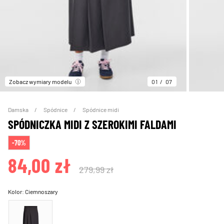
Zobacz wymiary modelu
01
07
Damska
Spódnice
Spódnice midi
SPÓDNICZKA MIDI Z SZEROKIMI FALDAMI
-70%
84,00 zł
279,99 zł
Kolor:
Ciemnoszary