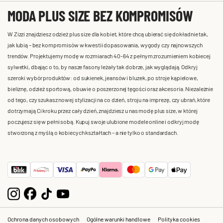
MODA PLUS SIZE BEZ KOMPROMISÓW
W Zizzi znajdziesz odzież plus size dla kobiet, które chcą ubierać się dokładnie tak,
jak lubią – bez kompromisów w kwestii dopasowania, wygody czy najnowszych
trendów. Projektujemy modę w rozmiarach 40-64 z pełnym zrozumieniem kobiecej
sylwetki, dbając o to, by nasze fasony leżały tak dobrze, jak wyglądają. Odkryj
szeroki wybór produktów: od sukienek, jeansów i bluzek, po stroje kąpielowe,
bieliznę, odzież sportową, obuwie o poszerzonej tęgości oraz akcesoria. Niezależnie
od tego, czy szukasz nowej stylizacji na co dzień, stroju na imprezę, czy ubrań, które
dotrzymają Ci kroku przez cały dzień, znajdziesz u nas modę plus size, w której
poczujesz się w pełni sobą. Kupuj swoje ulubione modele online i odkryj modę
stworzoną z myślą o kobiecych kształtach – a nie tylko o standardach.
Ochrona danych osobowych
Ogólne warunki handlowe
Polityka cookies