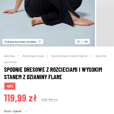
Zobacz wymiary modelu
01
08
Damska
Odzież sportowa
Spodnie sportowe & leginsy
Spodnie
sportowe
SPODNIE DRESOWE Z ROZCIECIAMI I WYSOKIM
STANEM Z DZIANINY FLARE
-40%
119,99 zł
199,99 zł
Kolor:
Czarne