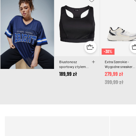
-30%
Biustonosz
Extra Szerokie -
sportowy z tylem
Wygodne sneakersy
typu racerback
z amortyzujaca
189,99 zł
279,99 zł
podeszwa
Price reduced 
399,99 zł
to