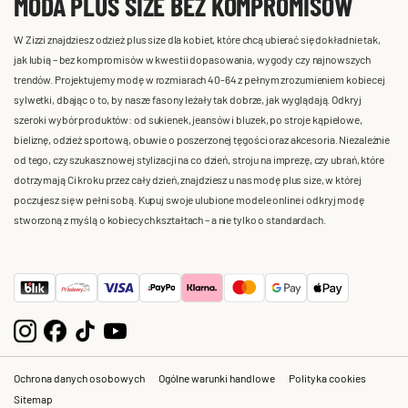
MODA PLUS SIZE BEZ KOMPROMISÓW
W Zizzi znajdziesz odzież plus size dla kobiet, które chcą ubierać się dokładnie tak,
jak lubią – bez kompromisów w kwestii dopasowania, wygody czy najnowszych
trendów. Projektujemy modę w rozmiarach 40-64 z pełnym zrozumieniem kobiecej
sylwetki, dbając o to, by nasze fasony leżały tak dobrze, jak wyglądają. Odkryj
szeroki wybór produktów: od sukienek, jeansów i bluzek, po stroje kąpielowe,
bieliznę, odzież sportową, obuwie o poszerzonej tęgości oraz akcesoria. Niezależnie
od tego, czy szukasz nowej stylizacji na co dzień, stroju na imprezę, czy ubrań, które
dotrzymają Ci kroku przez cały dzień, znajdziesz u nas modę plus size, w której
poczujesz się w pełni sobą. Kupuj swoje ulubione modele online i odkryj modę
stworzoną z myślą o kobiecych kształtach – a nie tylko o standardach.
Ochrona danych osobowych
Ogólne warunki handlowe
Polityka cookies
Sitemap