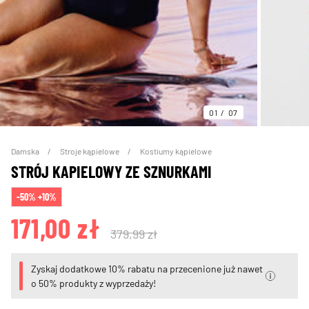
01
07
Damska
Stroje kąpielowe
Kostiumy kąpielowe
STRÓJ KAPIELOWY ZE SZNURKAMI
-50% +10%
171,00 zł
379,99 zł
Zyskaj dodatkowe 10% rabatu na przecenione już nawet
o 50% produkty z wyprzedaży!