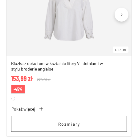
01
/
09
Bluzka z dekoltem w ksztalcie litery V i detalami w
stylu broderie anglaise
153,99 zł
Price reduced from
279,99 zł
to
-45%
Pokaż więcej
Rozmiary