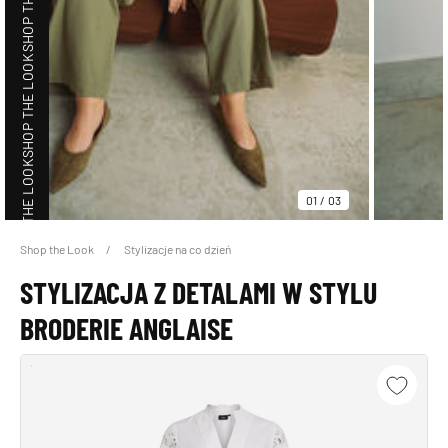
SHOP THE LOOK
SHOP THE LOOK
01
/
03
Shop the Look
Stylizacje na co dzień
SHOP THE LOOK
STYLIZACJA Z DETALAMI W STYLU
BRODERIE ANGLAISE
SHOP THE LOOK