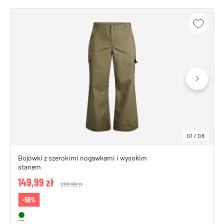
01
/
08
Bojówki z szerokimi nogawkami i wysokim
stanem
149,99 zł
Price reduced from
299,99 zł
to
-50%