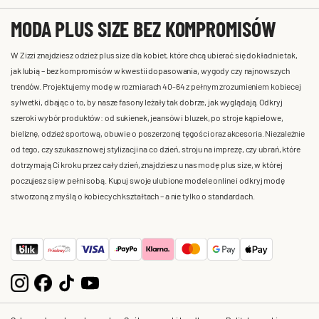
MODA PLUS SIZE BEZ KOMPROMISÓW
W Zizzi znajdziesz odzież plus size dla kobiet, które chcą ubierać się dokładnie tak,
jak lubią – bez kompromisów w kwestii dopasowania, wygody czy najnowszych
trendów. Projektujemy modę w rozmiarach 40-64 z pełnym zrozumieniem kobiecej
sylwetki, dbając o to, by nasze fasony leżały tak dobrze, jak wyglądają. Odkryj
szeroki wybór produktów: od sukienek, jeansów i bluzek, po stroje kąpielowe,
bieliznę, odzież sportową, obuwie o poszerzonej tęgości oraz akcesoria. Niezależnie
od tego, czy szukasz nowej stylizacji na co dzień, stroju na imprezę, czy ubrań, które
dotrzymają Ci kroku przez cały dzień, znajdziesz u nas modę plus size, w której
poczujesz się w pełni sobą. Kupuj swoje ulubione modele online i odkryj modę
stworzoną z myślą o kobiecych kształtach – a nie tylko o standardach.