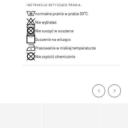
INSTRUKCJE DOTYCZĄCE PRANIA:
normalne pranie w pralce 30°C
Nie wybielać
Nie suszyć w suszarce
Suszenie na wisząco
Prasowanie w niskiej temperaturze
Nie czyścić chemicznie