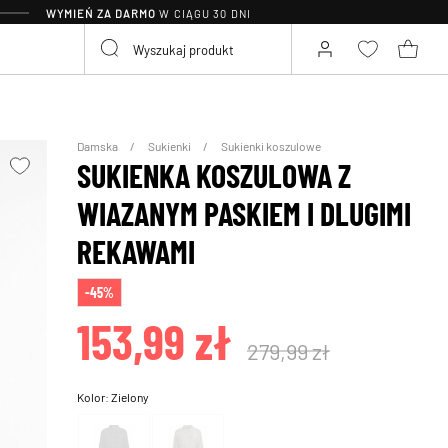
WYMIEŃ ZA DARMO
W CIĄGU 30 DNI
Damska
Sukienki
Sukienki koszulowe
SUKIENKA KOSZULOWA Z
WIAZANYM PASKIEM I DLUGIMI
REKAWAMI
-45%
153,99 zł
279,99 zł
Kolor:
Zielony