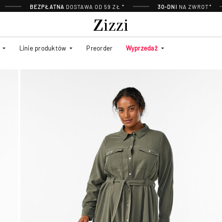
BEZPŁATNA
DOSTAWA OD 59 ZŁ *
30-DNI
NA ZWROT*
Linie produktów
Preorder
Wyprzedaż