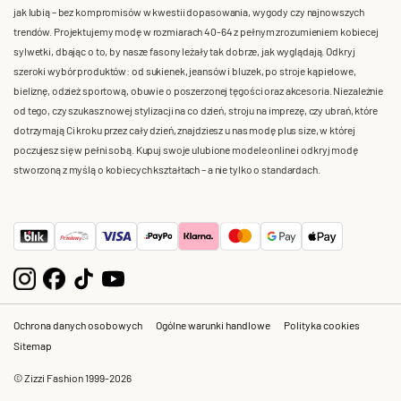
jak lubią – bez kompromisów w kwestii dopasowania, wygody czy najnowszych
trendów. Projektujemy modę w rozmiarach 40-64 z pełnym zrozumieniem kobiecej
sylwetki, dbając o to, by nasze fasony leżały tak dobrze, jak wyglądają. Odkryj
szeroki wybór produktów: od sukienek, jeansów i bluzek, po stroje kąpielowe,
bieliznę, odzież sportową, obuwie o poszerzonej tęgości oraz akcesoria. Niezależnie
od tego, czy szukasz nowej stylizacji na co dzień, stroju na imprezę, czy ubrań, które
dotrzymają Ci kroku przez cały dzień, znajdziesz u nas modę plus size, w której
poczujesz się w pełni sobą. Kupuj swoje ulubione modele online i odkryj modę
stworzoną z myślą o kobiecych kształtach – a nie tylko o standardach.
Ochrona danych osobowych
Ogólne warunki handlowe
Polityka cookies
Sitemap
© Zizzi Fashion 1999-2026