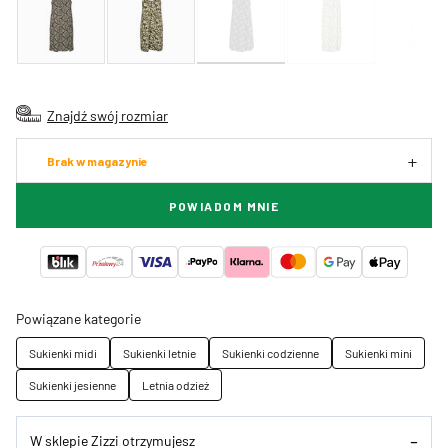
Znajdź swój rozmiar
Brak w magazynie
POWIADOM MNIE
Powiązane kategorie
Sukienki midi
Sukienki letnie
Sukienki codzienne
Sukienki mini
Sukienki jesienne
Letnia odzież
W sklepie Zizzi otrzymujesz