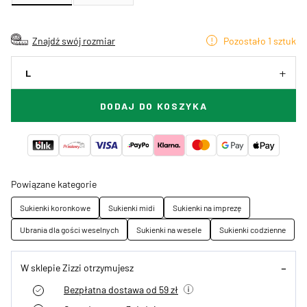
Znajdź swój rozmiar
Pozostało 1 sztuk
L
DODAJ DO KOSZYKA
Powiązane kategorie
Sukienki koronkowe
Sukienki midi
Sukienki na imprezę
Ubrania dla gości weselnych
Sukienki na wesele
Sukienki codzienne
W sklepie Zizzi otrzymujesz
Bezpłatna dostawa od 59 zł