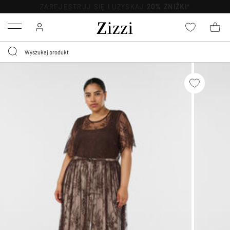
ZAREJESTRUJ SIĘ I UZYSKAJ
20% ZNIŻKI
*
Menu