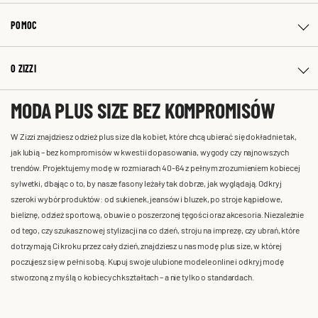
POMOC
O ZIZZI
MODA PLUS SIZE BEZ KOMPROMISÓW
W Zizzi znajdziesz odzież plus size dla kobiet, które chcą ubierać się dokładnie tak,
jak lubią – bez kompromisów w kwestii dopasowania, wygody czy najnowszych
trendów. Projektujemy modę w rozmiarach 40-64 z pełnym zrozumieniem kobiecej
sylwetki, dbając o to, by nasze fasony leżały tak dobrze, jak wyglądają. Odkryj
szeroki wybór produktów: od sukienek, jeansów i bluzek, po stroje kąpielowe,
bieliznę, odzież sportową, obuwie o poszerzonej tęgości oraz akcesoria. Niezależnie
od tego, czy szukasz nowej stylizacji na co dzień, stroju na imprezę, czy ubrań, które
dotrzymają Ci kroku przez cały dzień, znajdziesz u nas modę plus size, w której
poczujesz się w pełni sobą. Kupuj swoje ulubione modele online i odkryj modę
stworzoną z myślą o kobiecych kształtach – a nie tylko o standardach.