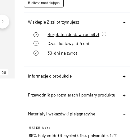
Bielizna modelująca
W sklepie Zizzi otrzymujesz
Bezpłatna dostawa od 59 zł
Czas dostawy: 3–4 dni
30-dni na zwrot
08
06
08
Informacje o produkcie
Przewodnik po rozmiarach i pomiary produktu
Materiały i wskazówki pielęgnacyjne
MATERIAŁY:
69% Polyamide (Recycled), 19% polyamide, 12%