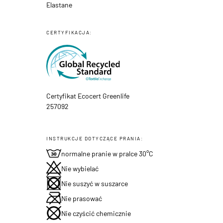
Elastane
CERTYFIKACJA:
Certyfikat Ecocert Greenlife
257092
INSTRUKCJE DOTYCZĄCE PRANIA:
normalne pranie w pralce 30°C
Nie wybielać
Nie suszyć w suszarce
Nie prasować
Nie czyścić chemicznie