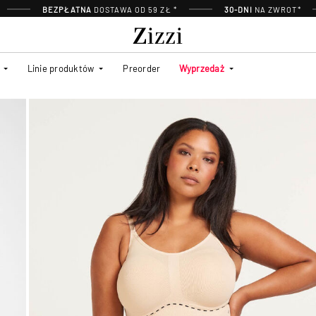
BEZPŁATNA
DOSTAWA OD 59 ZŁ *
30-DNI
NA ZWROT*
Linie produktów
Preorder
Wyprzedaż