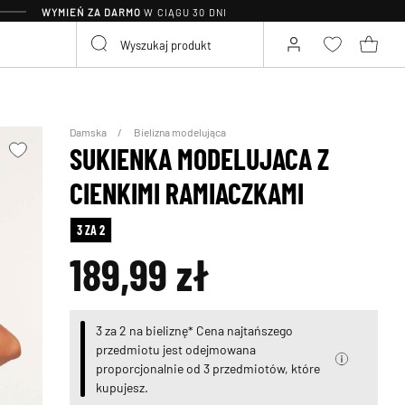
WYMIEŃ ZA DARMO
W CIĄGU 30 DNI
Damska
Bielizna modelująca
SUKIENKA MODELUJACA Z
CIENKIMI RAMIACZKAMI
3 ZA 2
189,99 zł
3 za 2 na bieliznę* Cena najtańszego
przedmiotu jest odejmowana
proporcjonalnie od 3 przedmiotów, które
kupujesz.