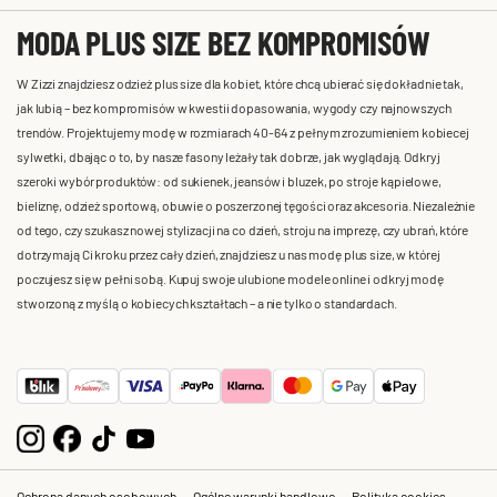
MODA PLUS SIZE BEZ KOMPROMISÓW
W Zizzi znajdziesz odzież plus size dla kobiet, które chcą ubierać się dokładnie tak,
jak lubią – bez kompromisów w kwestii dopasowania, wygody czy najnowszych
trendów. Projektujemy modę w rozmiarach 40-64 z pełnym zrozumieniem kobiecej
sylwetki, dbając o to, by nasze fasony leżały tak dobrze, jak wyglądają. Odkryj
szeroki wybór produktów: od sukienek, jeansów i bluzek, po stroje kąpielowe,
bieliznę, odzież sportową, obuwie o poszerzonej tęgości oraz akcesoria. Niezależnie
od tego, czy szukasz nowej stylizacji na co dzień, stroju na imprezę, czy ubrań, które
dotrzymają Ci kroku przez cały dzień, znajdziesz u nas modę plus size, w której
poczujesz się w pełni sobą. Kupuj swoje ulubione modele online i odkryj modę
stworzoną z myślą o kobiecych kształtach – a nie tylko o standardach.
Ochrona danych osobowych
Ogólne warunki handlowe
Polityka cookies