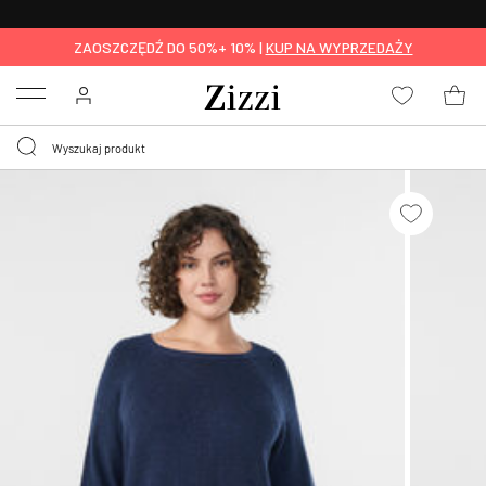
BEZPŁATNA
DOSTAWA OD 59 ZŁ *
ZAOSZCZĘDŹ DO 50%+ 10% |
KUP NA WYPRZEDAŻY
Menu