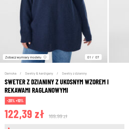
Zobacz wymiary modelu
01
07
Damska
Swetry & kardigany
Swetry z dzianiny
SWETER Z DZIANINY Z UKOSNYM WZOREM I
REKAWAMI RAGLANOWYMI
-20% +10%
122,39 zł
169,99 zł