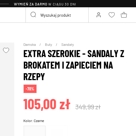
WYMIEŃ ZA DARMO
W CIĄGU 30 DNI
Damska
Buty
Sandały
EXTRA SZEROKIE - SANDALY Z
BROKATEM I ZAPIECIEM NA
RZEPY
-70%
105,00 zł
349,99 zł
Kolor:
Czarne