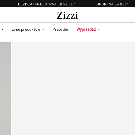
BEZPŁATNA
DOSTAWA OD 59 ZŁ *
30-DNI
NA ZWROT*
Linie produktów
Preorder
Wyprzedaż