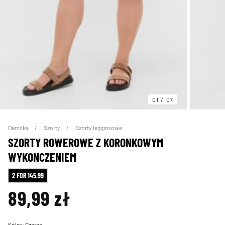
01
07
Damska
Szorty
Szorty legginsowe
SZORTY ROWEROWE Z KORONKOWYM
WYKONCZENIEM
2 FOR 145.99
89,99 zł
Kolor:
Czarne