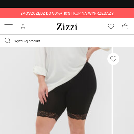
BEZPŁATNA
DOSTAWA OD 59 ZŁ *
ZAOSZCZĘDŹ DO 50%+ 10% |
KUP NA WYPRZEDAŻY
Menu