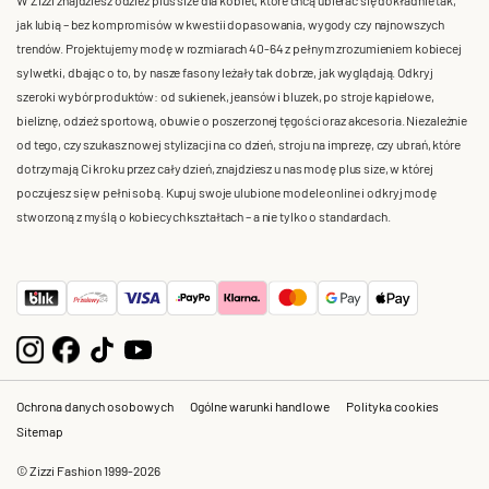
jak lubią – bez kompromisów w kwestii dopasowania, wygody czy najnowszych
trendów. Projektujemy modę w rozmiarach 40-64 z pełnym zrozumieniem kobiecej
sylwetki, dbając o to, by nasze fasony leżały tak dobrze, jak wyglądają. Odkryj
szeroki wybór produktów: od sukienek, jeansów i bluzek, po stroje kąpielowe,
bieliznę, odzież sportową, obuwie o poszerzonej tęgości oraz akcesoria. Niezależnie
od tego, czy szukasz nowej stylizacji na co dzień, stroju na imprezę, czy ubrań, które
dotrzymają Ci kroku przez cały dzień, znajdziesz u nas modę plus size, w której
poczujesz się w pełni sobą. Kupuj swoje ulubione modele online i odkryj modę
stworzoną z myślą o kobiecych kształtach – a nie tylko o standardach.
Ochrona danych osobowych
Ogólne warunki handlowe
Polityka cookies
Sitemap
© Zizzi Fashion 1999-2026