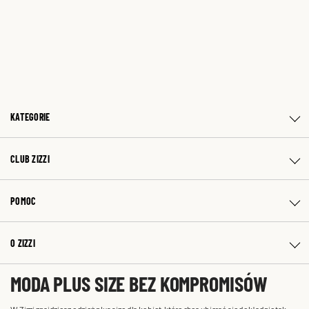
KATEGORIE
CLUB ZIZZI
POMOC
O ZIZZI
MODA PLUS SIZE BEZ KOMPROMISÓW
W Zizzi znajdziesz odzież plus size dla kobiet, które chcą ubierać się dokładnie tak,