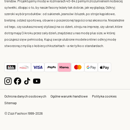
trendów. Projektujemy modę w rozmiarach 40-64 z pełnym zrozumieniem kobiecej
sylwetki, dbając o to, by nasze fasony leżały tak dobrze, jak wyglądają. Odkryj
szeroki wybór produktów: od sukienek, jeansów i bluzek, po stroje kąpielowe,
bieliznę, odzież sportową, obuwie o poszerzonej tęgości oraz akcesoria. Niezależnie
od tego, czy szukasz nowej stylizacji na co dzień, stroju na imprezę, czy ubrań, które
dotrzymają Ci kroku przez cały dzień, znajdziesz u nas modę plus size, w której
poczujesz się w pełni sobą. Kupuj swoje ulubione modele online i odkryj modę
stworzoną z myślą o kobiecych kształtach – a nie tylko o standardach.
Ochrona danych osobowych
Ogólne warunki handlowe
Polityka cookies
Sitemap
© Zizzi Fashion 1999-2026