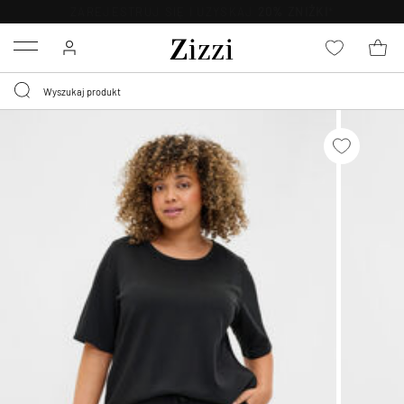
BEZPŁATNA
DOSTAWA OD 59 ZŁ *
Menu