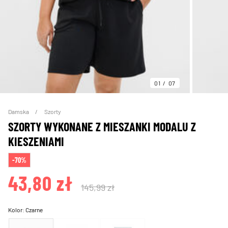
01
07
Damska
Szorty
SZORTY WYKONANE Z MIESZANKI MODALU Z
KIESZENIAMI
-70%
43,80 zł
145,99 zł
Kolor:
Czarne