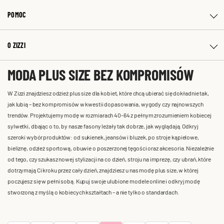
POMOC
O ZIZZI
MODA PLUS SIZE BEZ KOMPROMISÓW
W Zizzi znajdziesz odzież plus size dla kobiet, które chcą ubierać się dokładnie tak,
jak lubią – bez kompromisów w kwestii dopasowania, wygody czy najnowszych
trendów. Projektujemy modę w rozmiarach 40-64 z pełnym zrozumieniem kobiecej
sylwetki, dbając o to, by nasze fasony leżały tak dobrze, jak wyglądają. Odkryj
szeroki wybór produktów: od sukienek, jeansów i bluzek, po stroje kąpielowe,
bieliznę, odzież sportową, obuwie o poszerzonej tęgości oraz akcesoria. Niezależnie
od tego, czy szukasz nowej stylizacji na co dzień, stroju na imprezę, czy ubrań, które
dotrzymają Ci kroku przez cały dzień, znajdziesz u nas modę plus size, w której
poczujesz się w pełni sobą. Kupuj swoje ulubione modele online i odkryj modę
stworzoną z myślą o kobiecych kształtach – a nie tylko o standardach.