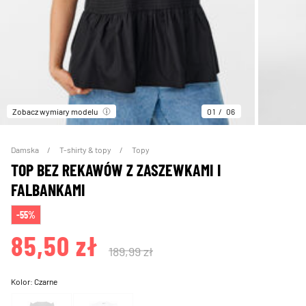
Zobacz wymiary modelu
01
06
Damska
T-shirty & topy
Topy
TOP BEZ REKAWÓW Z ZASZEWKAMI I
FALBANKAMI
-55%
85,50 zł
189,99 zł
Kolor:
Czarne