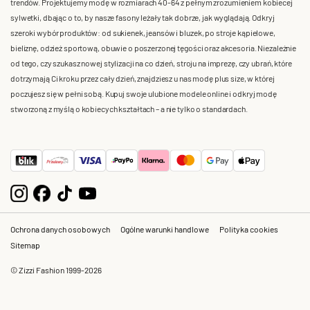
trendów. Projektujemy modę w rozmiarach 40-64 z pełnym zrozumieniem kobiecej
sylwetki, dbając o to, by nasze fasony leżały tak dobrze, jak wyglądają. Odkryj
szeroki wybór produktów: od sukienek, jeansów i bluzek, po stroje kąpielowe,
bieliznę, odzież sportową, obuwie o poszerzonej tęgości oraz akcesoria. Niezależnie
od tego, czy szukasz nowej stylizacji na co dzień, stroju na imprezę, czy ubrań, które
dotrzymają Ci kroku przez cały dzień, znajdziesz u nas modę plus size, w której
poczujesz się w pełni sobą. Kupuj swoje ulubione modele online i odkryj modę
stworzoną z myślą o kobiecych kształtach – a nie tylko o standardach.
Ochrona danych osobowych
Ogólne warunki handlowe
Polityka cookies
Sitemap
© Zizzi Fashion 1999-2026